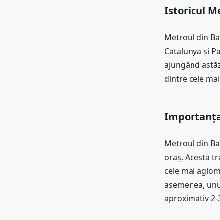
Istoricul M
Metroul din Bar
Catalunya și P
ajungând astăzi
dintre cele ma
Importanța 
Metroul din Ba
oraș. Acesta tr
cele mai aglom
asemenea, unul 
aproximativ 2-3