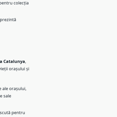
pentru colecția
prezintă
ça Catalunya
,
ieții orașului și
 ale orașului,
e sale
oscută pentru