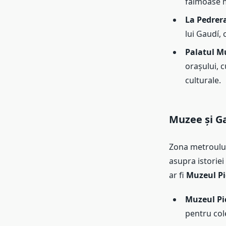
faimoase m
La Pedrer
lui Gaudí, 
Palatul M
orașului, 
culturale.
Muzee și Ga
Zona metroului 
asupra istoriei 
ar fi
Muzeul Pi
Muzeul Pi
pentru cole