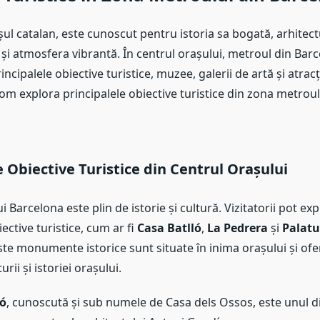
ul catalan, este cunoscut pentru istoria sa bogată, arhitec
și atmosfera vibrantă. În centrul orașului, metroul din Bar
rincipalele obiective turistice, muzee, galerii de artă și atracți
vom explora principalele obiective turistice din zona metroul
e Obiective Turistice din Centrul Orașului
i Barcelona este plin de istorie și cultură. Vizitatorii pot ex
ective turistice, cum ar fi
Casa Batlló
,
La Pedrera
și
Palatu
ste monumente istorice sunt situate în inima orașului și ofer
rii și istoriei orașului.
ló
, cunoscută și sub numele de Casa dels Ossos, este unul d