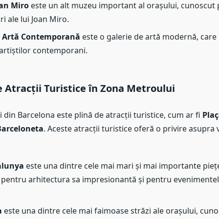
an Miro
este un alt muzeu important al orașului, cunoscut 
ri ale lui Joan Miro.
e Artă Contemporană
este o galerie de artă modernă, care 
 artiștilor contemporani.
e Atracții Turistice în Zona Metroului
din Barcelona este plină de atracții turistice, cum ar fi
Pla
Barceloneta
. Aceste atracții turistice oferă o privire asupra v
alunya
este una dintre cele mai mari și mai importante piețe
pentru arhitectura sa impresionantă și pentru evenimentel
a
este una dintre cele mai faimoase străzi ale orașului, cun