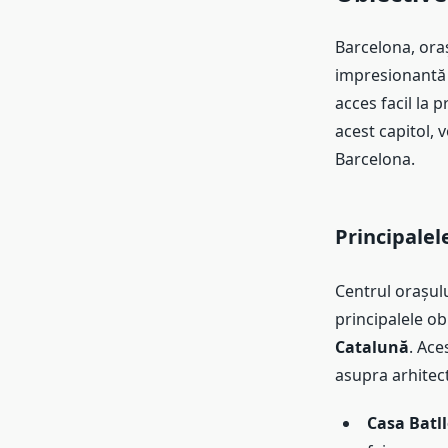
Barcelona, oraș
impresionantă 
acces facil la p
acest capitol, 
Barcelona.
Principalel
Centrul orașulu
principalele obi
Catalună
. Ace
asupra arhitectu
Casa Batl