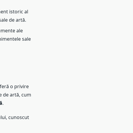
nt istoric al
ale de artă.
umente ale
nimentele sale
feră o privire
le de artă, cum
ă
.
lui, cunoscut