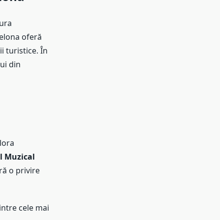
tura
celona oferă
i turistice. În
ui din
plora
l Muzical
ă o privire
intre cele mai