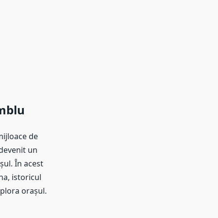
amblu
mijloace de
 devenit un
șul. În acest
a, istoricul
xplora orașul.