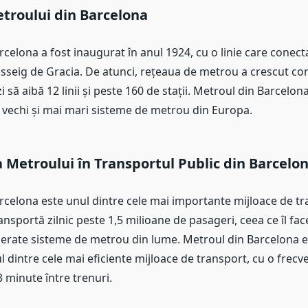
etroului din Barcelona
celona a fost inaugurat în anul 1924, cu o linie care conecta
asseig de Gracia. De atunci, rețeaua de metrou a crescut co
 să aibă 12 linii și peste 160 de stații. Metroul din Barcelon
i vechi și mai mari sisteme de metrou din Europa.
Metroului în Transportul Public din Barcelo
rcelona este unul dintre cele mai importante mijloace de tr
ansportă zilnic peste 1,5 milioane de pasageri, ceea ce îl fac
erate sisteme de metrou din lume. Metroul din Barcelona e
dintre cele mai eficiente mijloace de transport, cu o frecv
 minute între trenuri.