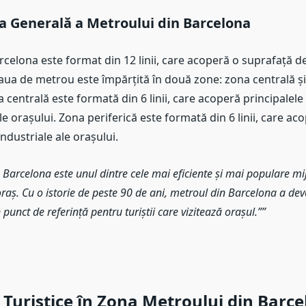
a Generală a Metroului din Barcelona
celona este format din 12 linii, care acoperă o suprafață d
eaua de metrou este împărțită în două zone: zona centrală ș
a centrală este formată din 6 linii, care acoperă principalele
le orașului. Zona periferică este formată din 6 linii, care ac
industriale ale orașului.
 Barcelona este unul dintre cele mai eficiente și mai populare mi
oraș. Cu o istorie de peste 90 de ani, metroul din Barcelona a dev
 punct de referință pentru turiștii care vizitează orașul.”
 Turistice în Zona Metroului din Barc