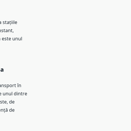
 stațiile
nstant,
a este unul
na
ansport în
e unul dintre
ste, de
ență de