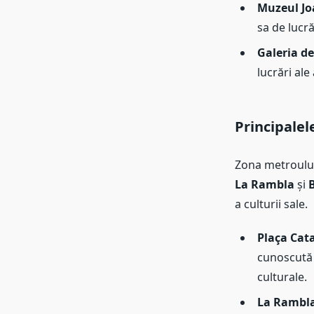
Muzeul Jo
sa de lucră
Galeria d
lucrări ale
Principalel
Zona metroului 
La Rambla
și
a culturii sale.
Plaça Cat
cunoscută 
culturale.
La Rambl