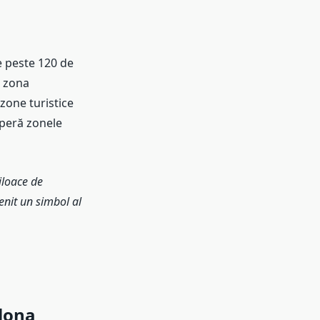
e peste 120 de
i zona
 zone turistice
operă zonele
jloace de
enit un simbol al
elona