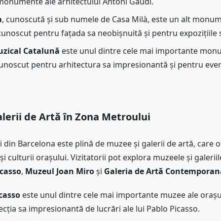
onumente ale arhitectului Antoni Gaudí.
a
, cunoscută și sub numele de Casa Milà, este un alt monume
cunoscut pentru fațada sa neobișnuită și pentru expozițiile s
uzical Catalună
este unul dintre cele mai importante mon
cunoscut pentru arhitectura sa impresionantă și pentru eve
lerii de Artă în Zona Metroului
din Barcelona este plină de muzee și galerii de artă, care o
și culturii orașului. Vizitatorii pot explora muzeele și galerii
casso
,
Muzeul Joan Miro
și
Galeria de Artă Contemporan
casso
este unul dintre cele mai importante muzee ale orașu
cția sa impresionantă de lucrări ale lui Pablo Picasso.