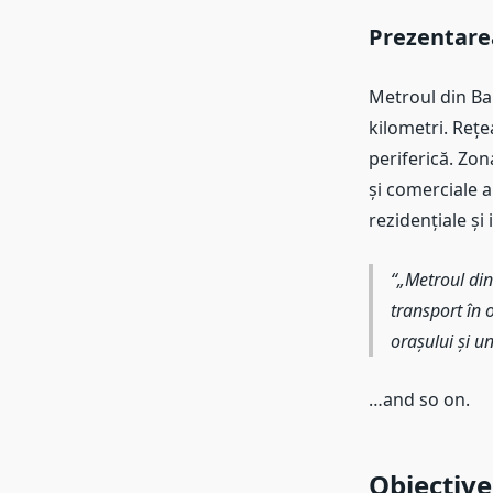
Prezentare
Metroul din Bar
kilometri. Reț
periferică. Zon
și comerciale a
rezidențiale și 
„Metroul din
transport în 
orașului și un
…and so on.
Obiective