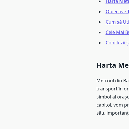
Harta Metr
Obiective 
Cum să Uti
Cele Mai B
Concluzii 
Harta Met
Metroul din Bar
transport în or
simbol al orașu
capitol, vom p
său, importanța