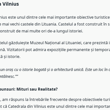
n Vilnius
lnius este unul dintre cele mai importante obiective turistice 
 mai vechi castele din Lituania. Castelul a fost construit în se
construit de mai multe ori de-a lungul istoriei.
telul găzduiește Muzeul Național al Lituaniei, care prezintă i
ană. Vizitatorii pot admira expozițiile permanente și tempor
ă și istorie.
 un oraș cu o istorie bogată și o arhitectură unică. Este un loc în c
ntâlnesc.”
unsuri: Mituri sau Realitate?
l, am răspuns la întrebările frecvente despre obiectivele turi
at că Catedrala din Vilnius este unul dintre cele mai importa