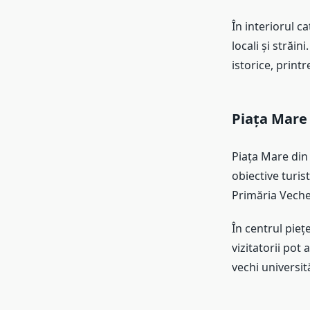
În interiorul ca
locali și străi
istorice, print
Piața Mare 
Piața Mare din 
obiective turist
Primăria Veche,
În centrul pieț
vizitatorii pot 
vechi universit