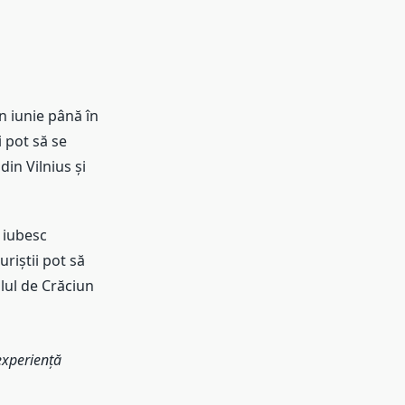
n iunie până în
 pot să se
in Vilnius și
e iubesc
riștii pot să
alul de Crăciun
 experiență