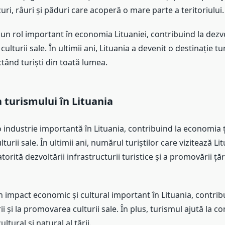
curi, râuri și păduri care acoperă o mare parte a teritoriului.
un rol important în economia Lituaniei, contribuind la dezvol
lturii sale. În ultimii ani, Lituania a devenit o destinație tur
tând turiști din toată lumea.
turismului în Lituania
 industrie importantă în Lituania, contribuind la economia ță
urii sale. În ultimii ani, numărul turiștilor care vizitează Li
torită dezvoltării infrastructurii turistice și a promovării țăr
 impact economic și cultural important în Lituania, contrib
ii și la promovarea culturii sale. În plus, turismul ajută la c
ltural și natural al țării.