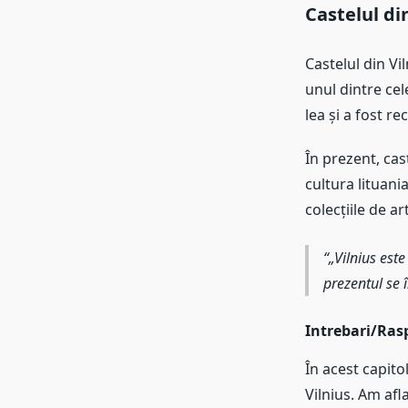
Castelul di
Castelul din Vi
unul dintre cele
lea și a fost re
În prezent, cas
cultura lituani
colecțiile de art
„Vilnius este
prezentul se î
Intrebari/Rasp
În acest capito
Vilnius. Am afl