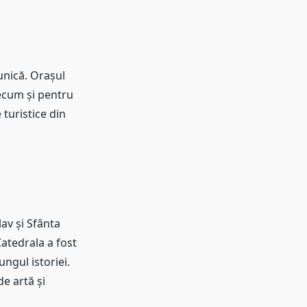
 unică. Orașul
recum și pentru
 turistice din
av și Sfânta
Catedrala a fost
ungul istoriei.
de artă și