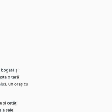
a bogată și
este o țară
nius, un oraș cu
e și cetăți
ele sale