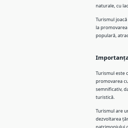
naturale, cu la
Turismul joacă 
la promovarea cu
populară, atrac
Importanța 
Turismul este o
promovarea cult
semnificativ, da
turistică.
Turismul are un
dezvoltarea țăr
patrimoniului cu