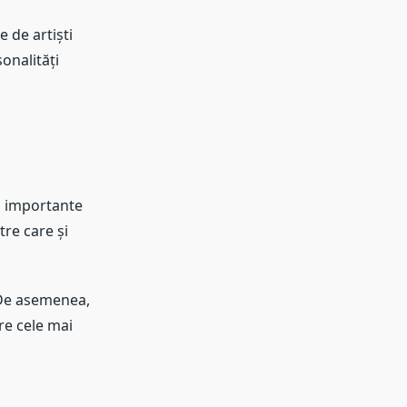
e de artiști
onalități
ai importante
tre care și
. De asemenea,
tre cele mai