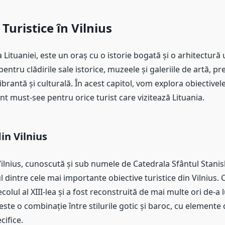
Turistice în Vilnius
la Lituaniei, este un oraș cu o istorie bogată și o arhitectură
entru clădirile sale istorice, muzeele și galeriile de artă, p
brantă și culturală. În acest capitol, vom explora obiectivele
unt must-see pentru orice turist care vizitează Lituania.
in Vilnius
ilnius, cunoscută și sub numele de Catedrala Sfântul Stanisl
l dintre cele mai importante obiective turistice din Vilnius. 
colul al XIII-lea și a fost reconstruită de mai multe ori de-a l
este o combinație între stilurile gotic și baroc, cu elemente 
ifice.