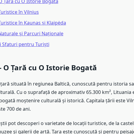
 O Țară cu O Istorie Bogată
uristice în Vilnius
uristice în Kaunas și Klaipėda
Naturale și Parcuri Naționale
i Sfaturi pentru Turiști
– O Țară cu O Istorie Bogată
 țară situată în regiunea Baltică, cunoscută pentru istoria s
lturală. Cu o suprafață de aproximativ 65.300 km², Lituania 
bogată moștenire culturală și istorică. Capitala țării este Vil
ste 700 de ani.
iștii pot descoperi o varietate de locații turistice, de la castel
uzee și galerii de artă. Țara este cunoscută și pentru peisaj