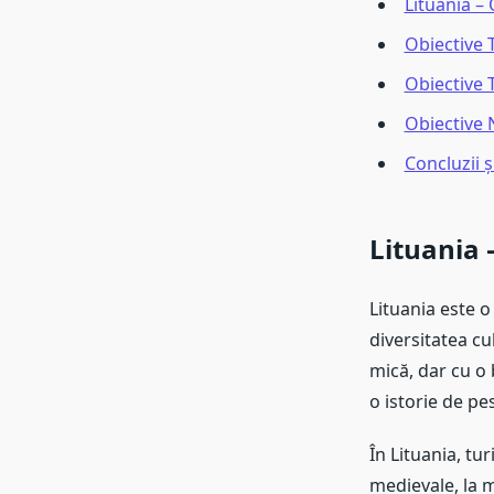
Lituania –
Obiective T
Obiective T
Obiective 
Concluzii ș
Lituania 
Lituania este o
diversitatea cu
mică, dar cu o 
o istorie de pe
În Lituania, tur
medievale, la m