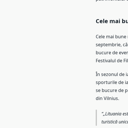
Cele mai b
Cele mai bune m
septembrie, cân
bucure de eveni
Festivalul de F
În sezonul de i
sporturile de i
se bucure de pe
din Vilnius.
„Lituania est
turistică uni