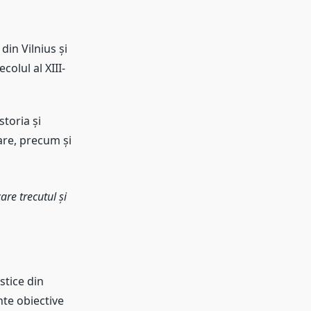
din Vilnius și
colul al XIII-
storia și
are, precum și
are trecutul și
stice din
nte obiective