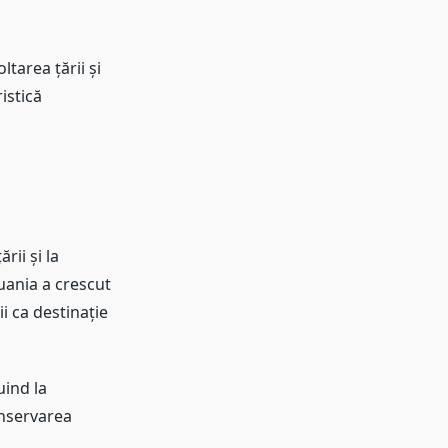
tarea țării și
istică
rii și la
tuania a crescut
ii ca destinație
uind la
onservarea