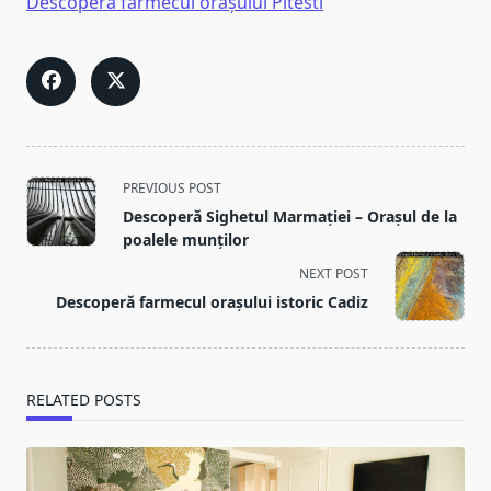
Descoperă farmecul orașului Pitesti
<span
PREVIOUS POST
class="nav-
Descoperă Sighetul Marmației – Orașul de la
subtitle
poalele munților
screen-
NEXT POST
reader-
Descoperă farmecul orașului istoric Cadiz
text">Page</span>
RELATED POSTS