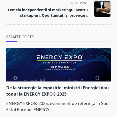
screen-
NEXT POST
reader-
Femeia independentă și marketingul pentru
text">Page</span>
startup-uri: Oportunități și provocări.
RELATED POSTS
De la strategie la expoziție: miniștrii Energiei dau
tonul la ENERGY EXPO® 2025
ENERGY EXPO® 2025, eveniment de referință în Sud-
Estul Europei ENERGY
...