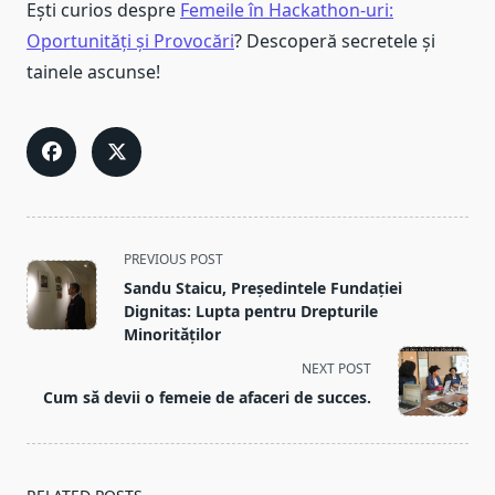
Ești curios despre
Femeile în Hackathon-uri:
Oportunități și Provocări
? Descoperă secretele și
tainele ascunse!
<span
PREVIOUS POST
class="nav-
Sandu Staicu, Președintele Fundației
subtitle
Dignitas: Lupta pentru Drepturile
screen-
Minorităților
reader-
NEXT POST
text">Page</span>
Cum să devii o femeie de afaceri de succes.