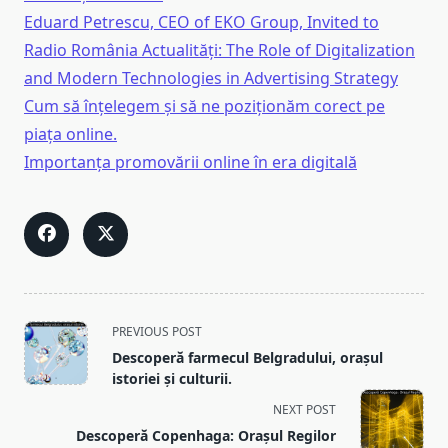
Eduard Petrescu, CEO of EKO Group, Invited to
Radio România Actualități: The Role of Digitalization
and Modern Technologies in Advertising Strategy
Cum să înțelegem și să ne poziționăm corect pe
piața online.
Importanța promovării online în era digitală
<span
PREVIOUS POST
class="nav-
Descoperă farmecul Belgradului, orașul
subtitle
istoriei și culturii.
screen-
NEXT POST
reader-
Descoperă Copenhaga: Orașul Regilor