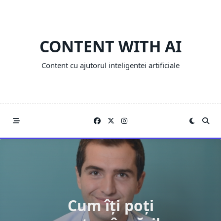
Skip
to
content
CONTENT WITH AI
Content cu ajutorul inteligentei artificiale
Cum îți poți