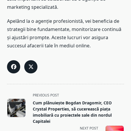
marketing specializată.
Apelând la o agenție profesionistă, vei beneficia de
strategii bine fundamentate, monitorizare continuă
și ajustări prompte. Aceste lucruri vor asigura
succesul afacerii tale în mediul online.
<span
PREVIOUS POST
class="nav-
Cum plănuiește Bogdan Dragomir, CEO
subtitle
Crystal Properties, să cucerească piața
screen-
imobiliară cu proiectele sale din nordul
Capitalei
reader-
NEXT POST
text">Page</span>