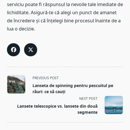
serviciu poate fi răspunsul la nevoile tale imediate de
lichiditate. Asigură-te că alegi un punct de amanet
de încredere și că înțelegi bine procesul înainte de a
lua o decizie.
<span
PREVIOUS POST
class="nav-
Lanseta de spinning pentru pescuitul pe
subtitle
râuri: ce să cauți
screen-
NEXT POST
reader-
Lansete telescopice vs. lansete din două
text">Page</span>
segmente