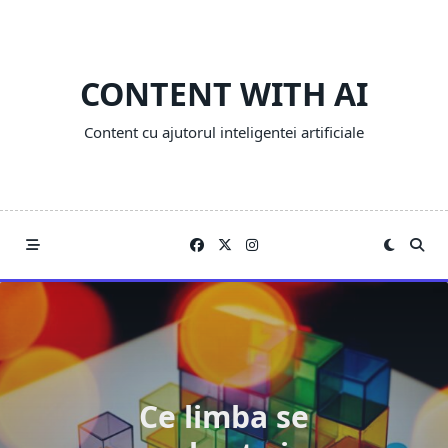
Skip
to
content
CONTENT WITH AI
Content cu ajutorul inteligentei artificiale
Ce limba se