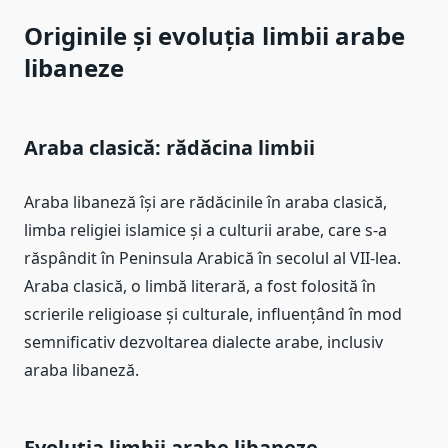
Originile și evoluția limbii arabe
libaneze
Araba clasică: rădăcina limbii
Araba libaneză își are rădăcinile în araba clasică,
limba religiei islamice și a culturii arabe, care s-a
răspândit în Peninsula Arabică în secolul al VII-lea.
Araba clasică, o limbă literară, a fost folosită în
scrierile religioase și culturale, influențând în mod
semnificativ dezvoltarea dialecte arabe, inclusiv
araba libaneză.
Evoluția limbii arabe libaneze