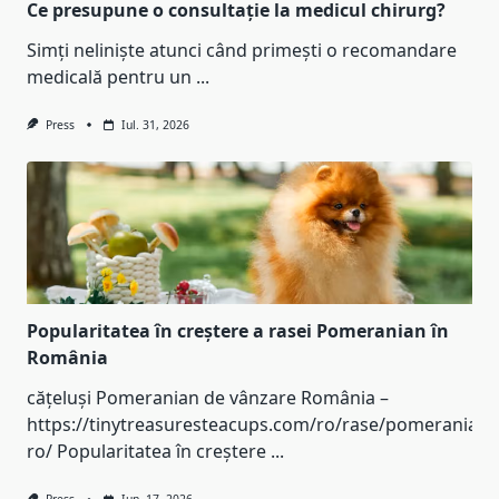
Ce presupune o consultație la medicul chirurg?
Simți neliniște atunci când primești o recomandare
medicală pentru un
...
Press
Iul. 31, 2026
Popularitatea în creștere a rasei Pomeranian în
România
cățeluși Pomeranian de vânzare România –
https://tinytreasuresteacups.com/ro/rase/pomeranian-
ro/ Popularitatea în creștere
...