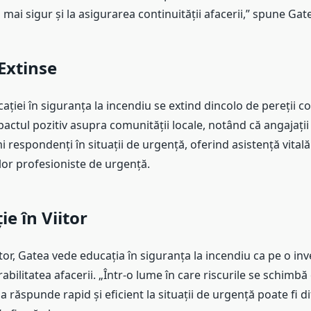
mai sigur și la asigurarea continuității afacerii,” spune Gat
 Extinse
cației în siguranța la incendiu se extind dincolo de pereții 
actul pozitiv asupra comunității locale, notând că angajații
i respondenți în situații de urgență, oferind asistență vitală
ilor profesioniste de urgență.
ie în Viitor
itor, Gatea vede educația în siguranța la incendiu ca pe o inve
rabilitatea afacerii. „Într-o lume în care riscurile se schimbă
a răspunde rapid și eficient la situații de urgență poate fi d