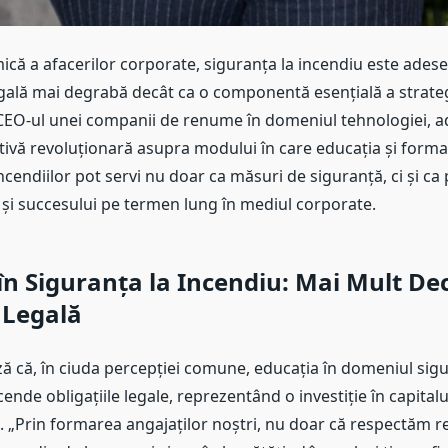
ică a afacerilor corporate, siguranța la incendiu este ades
egală mai degrabă decât ca o componentă esențială a strategi
 CEO-ul unei companii de renume în domeniul tehnologiei, a
tivă revoluționară asupra modului în care educația și forma
ncendiilor pot servi nu doar ca măsuri de siguranță, ci și ca p
i și succesului pe termen lung în mediul corporate.
în Siguranța la Incendiu: Mai Mult De
 Legală
ă că, în ciuda percepției comune, educația în domeniul sigu
ende obligațiile legale, reprezentând o investiție în capitalu
ii. „Prin formarea angajaților noștri, nu doar că respectăm r