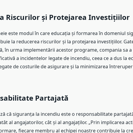
 Riscurilor și Protejarea Investițiilor
eie este modul în care educația și formarea în domeniul sig
uie la reducerea riscurilor și la protejarea investițiilor. Gat
ă, în urma implementării acestor programe, compania sa a
cativă a incidentelor legate de incendiu, ceea ce a dus la 
egate de costurile de asigurare și la minimizarea întreruper
abilitate Partajată
ză că siguranța la incendiu este o responsabilitate partajat
t al angajatorilor, cât și al angajaților. „Prin implicarea act
rmare, fiecare membru al echipei noastre contribuie la cr