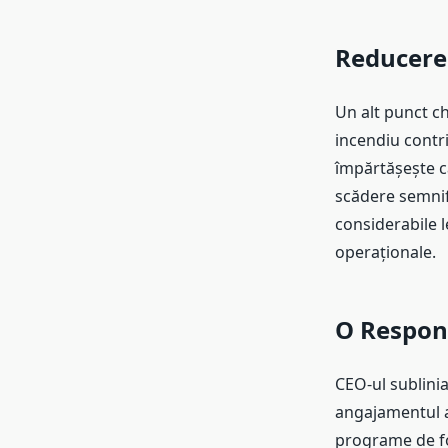
Reducerea
Un alt punct ch
incendiu contrib
împărtășește c
scădere semnifi
considerabile l
operaționale.
O Respons
CEO-ul sublinia
angajamentul atâ
programe de fo