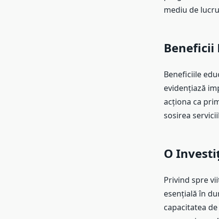
mediu de lucru 
Beneficii
Beneficiile edu
evidențiază imp
acționa ca prim
sosirea servici
O Investiț
Privind spre vi
esențială în du
capacitatea de 