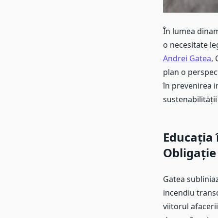
În lumea dinam
o necesitate l
Andrei Gatea
,
plan o perspec
în prevenirea i
sustenabilități
Educația 
Obligație
Gatea subliniaz
incendiu transc
viitorul afacer