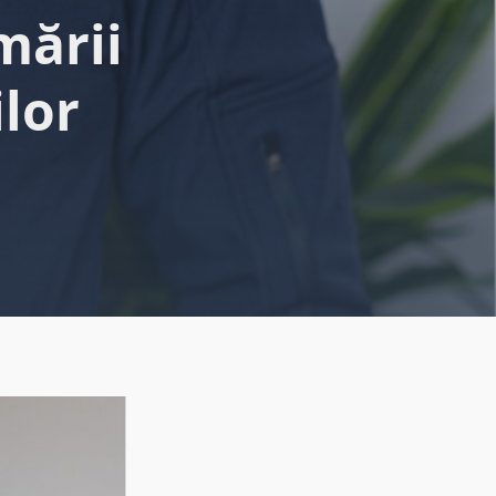
mării
ilor