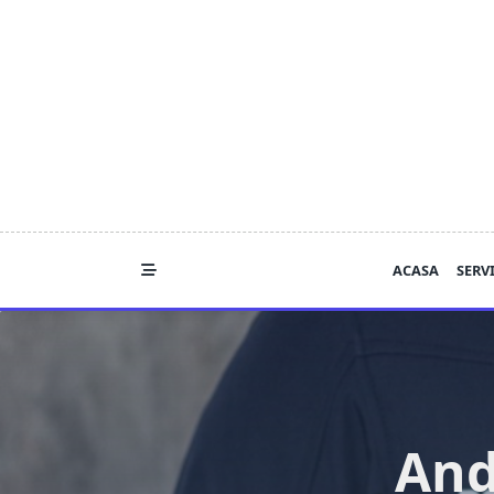
Skip
to
content
ACASA
SERVI
And