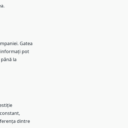
ea.
companiei. Gatea
 informați pot
 până la
stiție
 constant,
iferența dintre