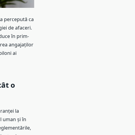
ea percepută ca
ei de afaceri.
duce în prim-
rea angajaților
iloni ai
cât o
ranței la
l uman și în
eglementările,