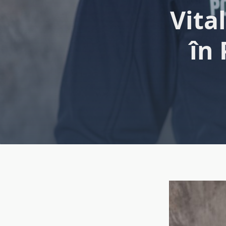
Vita
în 