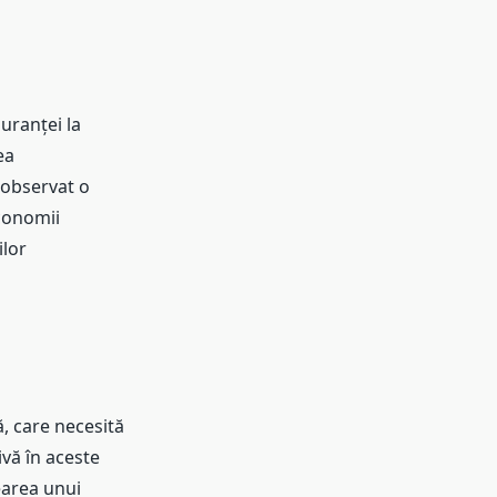
uranței la
ea
 observat o
economii
ilor
ă, care necesită
ivă în aceste
earea unui