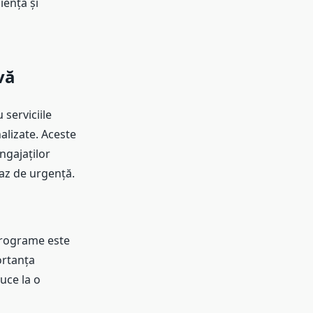
iența și
vă
serviciile
alizate. Aceste
angajaților
caz de urgență.
 programe este
ortanța
duce la o