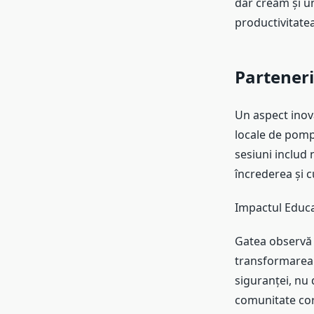
dar creăm și un
productivitatea,
Parteneri
Un aspect inova
locale de pomp
sesiuni includ 
încrederea și c
Impactul Educaț
Gatea observă 
transformarea c
siguranței, nu 
comunitate corp