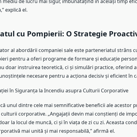
 mediu de lucru mai sigur, îmbunătățind în același timp efic
” explică el.
atul cu Pompierii: O Strategie Proacti
tor al abordării companiei sale este parteneriatul strâns cu 
ieri pentru a oferi programe de formare și educație person
nu doar instruirea teoretică, ci și simulări practice, oferind 
unoștințele necesare pentru a acționa decisiv și eficient în 
iei în Siguranța la Incendiu asupra Culturii Corporative
că unul dintre cele mai semnificative beneficii ale acestor
ulturii corporative. „Angajații devin mai conștienți de imp
doar la locul de muncă, ci și în viața de zi cu zi. Aceasta con
orativă mai unită și mai responsabilă,” afirmă el.