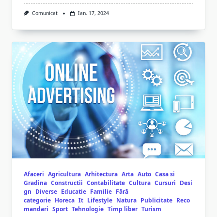
Comunicat
Ian. 17, 2024
Afaceri
Agricultura
Arhitectura
Arta
Auto
Casa si
Gradina
Constructii
Contabilitate
Cultura
Cursuri
Desi
gn
Diverse
Educatie
Familie
Fără
categorie
Horeca
It
Lifestyle
Natura
Publicitate
Reco
mandari
Sport
Tehnologie
Timp liber
Turism