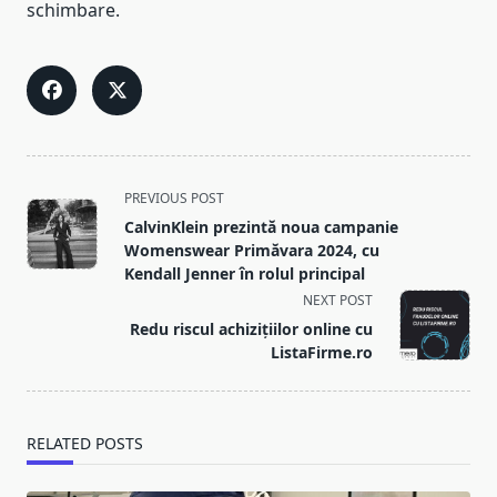
schimbare.
<span
PREVIOUS POST
class="nav-
CalvinKlein prezintă noua campanie
subtitle
Womenswear Primăvara 2024, cu
screen-
Kendall Jenner în rolul principal
reader-
NEXT POST
text">Page</span>
Redu riscul achizițiilor online cu
ListaFirme.ro
RELATED POSTS