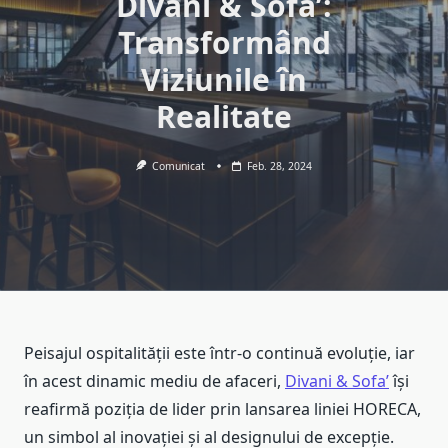
Divani & Sofa’:
Transformând
Viziunile în
Realitate
Comunicat
Feb. 28, 2024
Peisajul ospitalității este într-o continuă evoluție, iar
în acest dinamic mediu de afaceri,
Divani & Sofa’
își
reafirmă poziția de lider prin lansarea liniei HORECA,
un simbol al inovației și al designului de excepție.