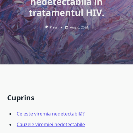
nedetectabilă în
tratamentul HIV.
Press
Aug. 6, 2024
Cuprins
Ce este viremia nedetectabilă?
Cauzele viremiei nedetectabile