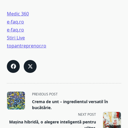
Medic 360
e-faq.ro
e-faq.ro
Stiri Live
topantreprenor.ro
<span
PREVIOUS POST
class="nav-
Crema de unt – ingredientul versatil în
subtitle
bucătărie.
screen-
NEXT POST
reader-
Mașina hibridă, o alegere inteligentă pentru
text">Page</span>
viitor.