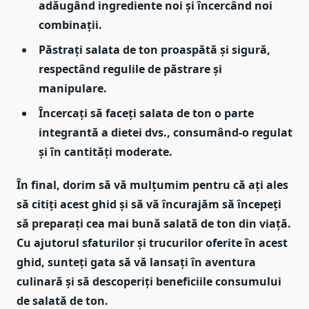
adăugând ingrediente noi și încercând noi
combinații.
Păstrați salata de ton proaspătă și sigură
,
respectând regulile de păstrare și
manipulare.
Încercați să faceți salata de ton o parte
integrantă a dietei dvs.
, consumând-o regulat
și în cantități moderate.
În final, dorim să vă mulțumim pentru că ați ales
să citiți acest ghid și să vă încurajăm să începeți
să preparați cea mai bună salată de ton din viață.
Cu ajutorul sfaturilor și trucurilor oferite în acest
ghid, sunteți gata să vă lansați în aventura
culinară și să descoperiți beneficiile consumului
de salată de ton.