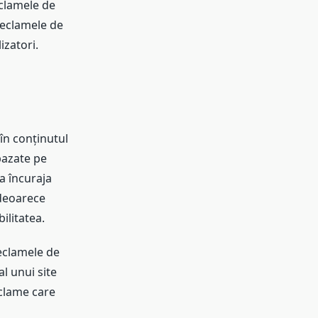
eclamele de
reclamele de
izatori.
în conținutul
bazate pe
 a încuraja
 deoarece
ilitatea.
reclamele de
l unui site
eclame care