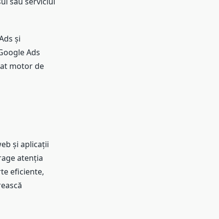
ul sau serviciul
Ads și
 Google Ads
zat motor de
b și aplicații
rage atenția
te eficiente,
ărească