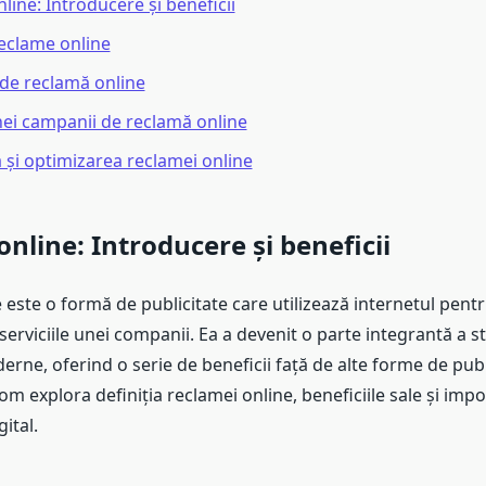
line: Introducere și beneficii
reclame online
de reclamă online
ei campanii de reclamă online
și optimizarea reclamei online
nline: Introducere și beneficii
 este o formă de publicitate care utilizează internetul pen
erviciile unei companii. Ea a devenit o parte integrantă a st
ne, oferind o serie de beneficii față de alte forme de publi
vom explora definiția reclamei online, beneficiile sale și impo
ital.