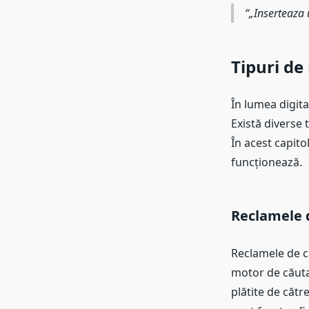
„Inserteaza u
Tipuri de
În lumea digita
Există diverse t
În acest capito
funcționează.
Reclamele 
Reclamele de că
motor de căuta
plătite de cătr