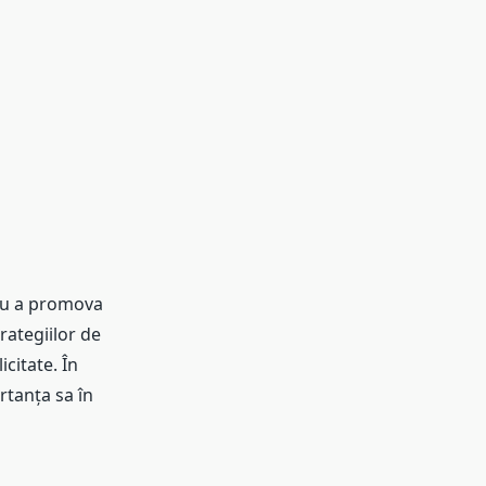
tru a promova
rategiilor de
citate. În
rtanța sa în