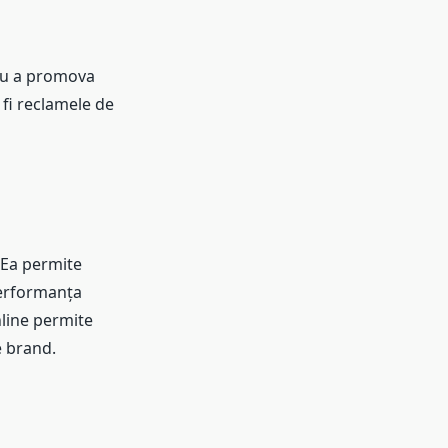
tru a promova
 fi reclamele de
. Ea permite
performanța
nline permite
e brand.