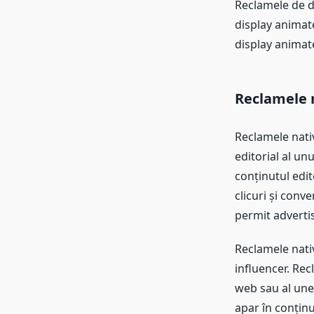
Reclamele de di
display animate
display animate
Reclamele n
Reclamele nativ
editorial al un
conținutul edito
clicuri și conv
permit advertise
Reclamele nativ
influencer. Rec
web sau al unei
apar în conținu