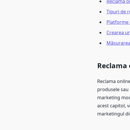
Reclama on
Tipuri de 
Platforme 
Crearea un
Măsurarea 
Reclama o
Reclama online
produsele sau s
marketing moder
acest capitol, 
marketingul dig