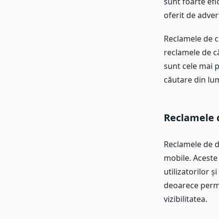
sunt foarte efi
oferit de advert
Reclamele de c
reclamele de c
sunt cele mai p
căutare din lu
Reclamele 
Reclamele de di
mobile. Aceste 
utilizatorilor ș
deoarece permit
vizibilitatea.