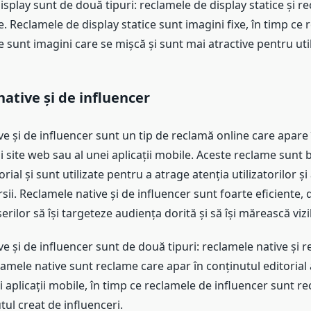
splay sunt de două tipuri: reclamele de display statice și r
. Reclamele de display statice sunt imagini fixe, în timp ce 
 sunt imagini care se mișcă și sunt mai atractive pentru util
ative și de influencer
e și de influencer sunt un tip de reclamă online care apare 
ui site web sau al unei aplicații mobile. Aceste reclame sunt 
rial și sunt utilizate pentru a atrage atenția utilizatorilor și
ersii. Reclamele native și de influencer sunt foarte eficiente,
rilor să își targeteze audiența dorită și să își mărească vizib
e și de influencer sunt de două tipuri: reclamele native și 
lamele native sunt reclame care apar în conținutul editorial a
 aplicații mobile, în timp ce reclamele de influencer sunt r
tul creat de influenceri.