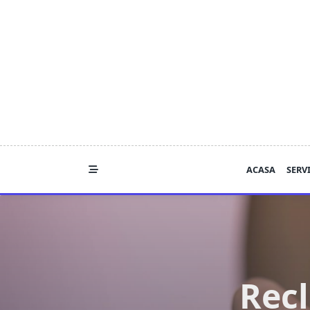
Skip
to
content
ACASA
SERVI
Recl