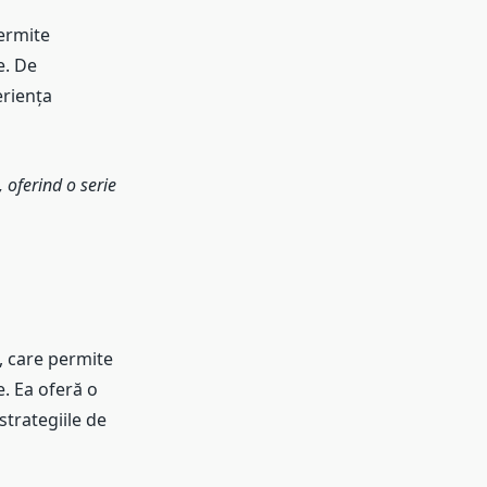
permite
e. De
eriența
 oferind o serie
e, care permite
e. Ea oferă o
strategiile de