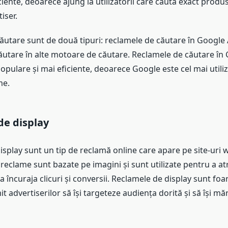
ciente, deoarece ajung la utilizatorii care caută exact produs
iser.
ăutare sunt de două tipuri: reclamele de căutare în Google 
ăutare în alte motoare de căutare. Reclamele de căutare în
opulare și mai eficiente, deoarece Google este cel mai utili
me.
de display
splay sunt un tip de reclamă online care apare pe site-uri we
reclame sunt bazate pe imagini și sunt utilizate pentru a at
i a încuraja clicuri și conversii. Reclamele de display sunt foar
 advertiserilor să își targeteze audiența dorită și să își m