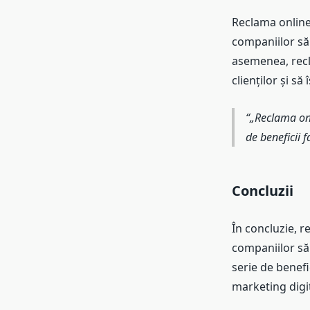
Reclama online 
companiilor să 
asemenea, recl
clienților și să 
„Reclama onl
de beneficii f
Concluzii
În concluzie, r
companiilor să 
serie de benefic
marketing digit