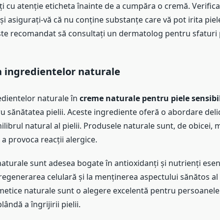
iți cu atenție eticheta înainte de a cumpăra o cremă. Verificaț
și asigurați-vă că nu conține substanțe care vă pot irita piel
te recomandat să consultați un dermatolog pentru sfaturi 
 ingredientelor naturale
edientelor naturale în
creme naturale pentru piele sensibi
u sănătatea pielii. Aceste ingrediente oferă o abordare deli
librul natural al pielii. Produsele naturale sunt, de obicei, 
 a provoca reacții alergice.
aturale sunt adesea bogate în antioxidanți și nutrienți esenț
regenerarea celulară și la menținerea aspectului sănătos al p
etice naturale sunt o alegere excelentă pentru persoanele
ndă a îngrijirii pielii.