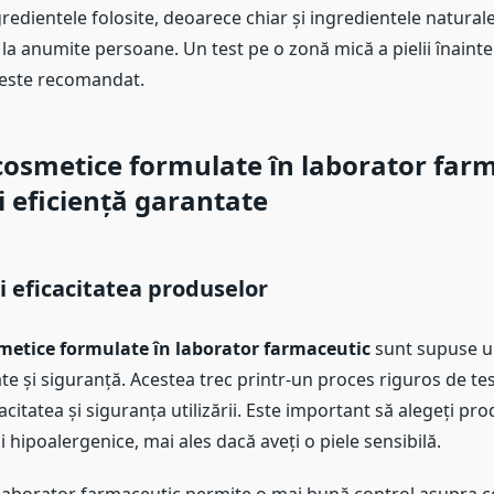
ingredientele folosite, deoarece chiar și ingredientele natura
 la anumite persoane. Un test pe o zonă mică a pielii înainte
 este recomandat.
osmetice formulate în laborator far
și eficiență garantate
i eficacitatea produselor
metice formulate în laborator farmaceutic
sunt supuse u
tate și siguranță. Acestea trec printr-un proces riguros de te
citatea și siguranța utilizării. Este important să alegeți pr
 hipoalergenice, mai ales dacă aveți o piele sensibilă.