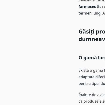
Investiția într-
farmaceutic
re
termen lung. Al
Găsiți pr
dumneav
O gamă lar
Există o gamă 
adaptate diferi
pentru tipul du
Înainte de a ale
că produsele s