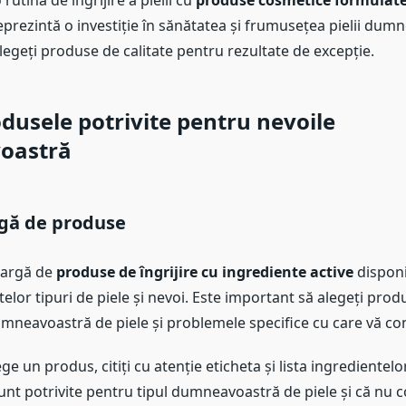
o rutină de îngrijire a pielii cu
produse cosmetice formulate
prezintă o investiție în sănătatea și frumusețea pielii dum
egeți produse de calitate pentru rezultate de excepție.
odusele potrivite pentru nevoile
oastră
gă de produse
largă de
produse de îngrijire cu ingrediente active
disponi
telor tipuri de piele și nevoi. Este important să alegeți prod
mneavoastră de piele și problemele specifice cu care vă con
ge un produs, citiți cu atenție eticheta și lista ingredientelo
unt potrivite pentru tipul dumneavoastră de piele și că nu c