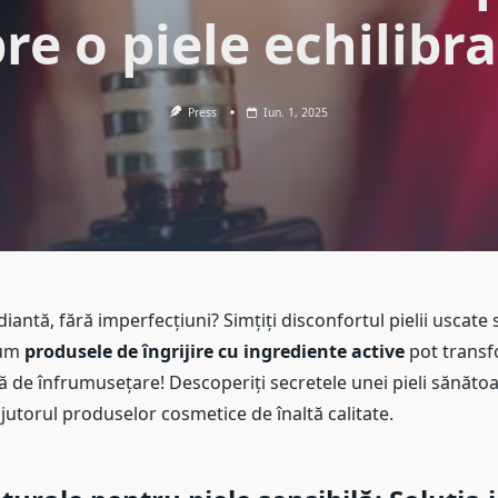
re o piele echilibr
Press
Iun. 1, 2025
adiantă, fără imperfecțiuni? Simțiți disconfortul pielii uscate 
cum
produsele de îngrijire cu ingrediente active
pot transf
de înfrumusețare! Descoperiți secretele unei pieli sănătoa
utorul produselor cosmetice de înaltă calitate.