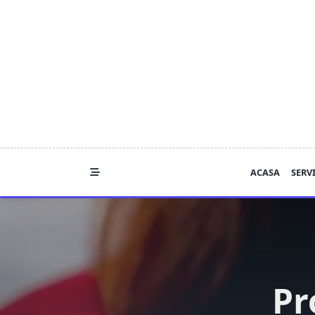
Skip
to
content
ACASA
SERVI
Pr