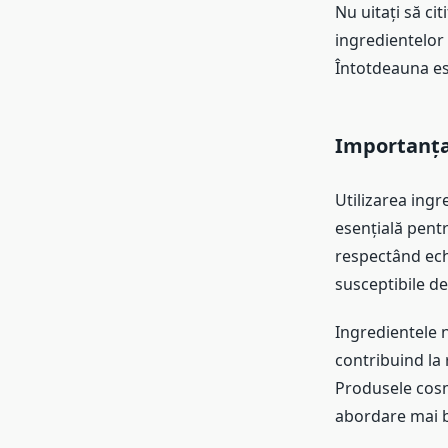
Nu uitați să cit
ingredientelor 
Întotdeauna es
Importanța
Utilizarea ingr
esențială pentr
respectând echi
susceptibile de
Ingredientele n
contribuind la 
Produsele cosm
abordare mai blâ