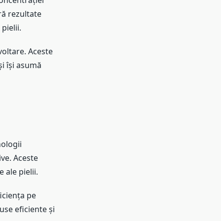
oncentrației
ră rezultate
ielii.
voltare. Aceste
i își asumă
ologii
ve. Aceste
ale pielii.
iciența pe
se eficiente și