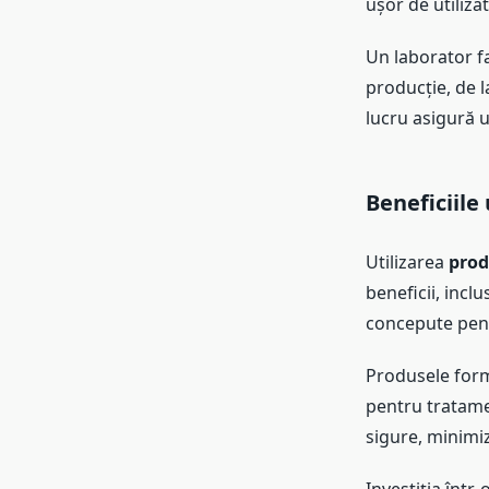
ușor de utiliza
Un laborator fa
producție, de l
lucru asigură un
Beneficiile
Utilizarea
prod
beneficii, incl
concepute pentr
Produsele form
pentru tratament
sigure, minimiz