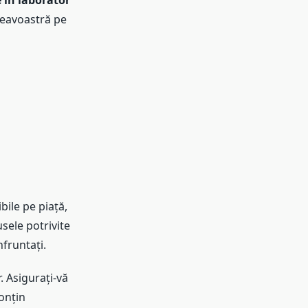
 în laborator
neavoastră pe
bile pe piață,
usele potrivite
fruntați.
r. Asigurați-vă
onțin