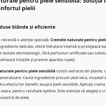
urale pentru piele sensibilă
: Soluția 
nfortul pielii
duse blânde și eficiente
ă necesită o atenție specială.
Cremele naturale pentru piele
grediente delicate, oferă hidratare intensă și protejează ba
 testate dermatologic, fără parfumuri artificiale sau substa
lmează iritațiile și previne apariția roșeții.
turale pentru piele sensibilă
conțin extracte din plante, c
generatoare. Caută ingrediente precum aloe vera, mușețel s
u efectul lor benefic asupra pielii sensibile. Aplicați crema
i seara, pentru rezultate optime. Este esențial să alegeți o c
voastră de piele.