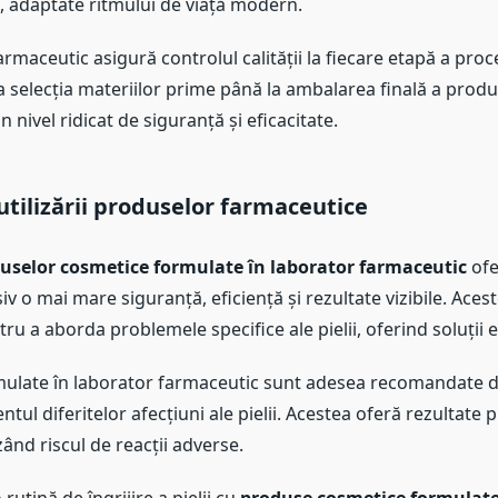
t, adaptate ritmului de viață modern.
rmaceutic asigură controlul calității la fiecare etapă a proc
a selecția materiilor prime până la ambalarea finală a produ
 nivel ridicat de siguranță și eficacitate.
 utilizării produselor farmaceutice
uselor cosmetice formulate în laborator farmaceutic
ofe
usiv o mai mare siguranță, eficiență și rezultate vizibile. Ace
u a aborda problemele specifice ale pielii, oferind soluții e
ulate în laborator farmaceutic sunt adesea recomandate 
ul diferitelor afecțiuni ale pielii. Acestea oferă rezultate pr
ând riscul de reacții adverse.