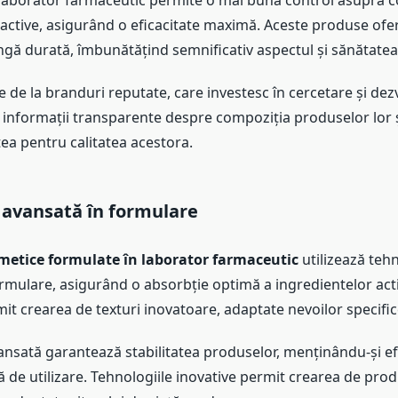
laborator farmaceutic permite o mai bună control asupra c
 active, asigurând o eficacitate maximă. Aceste produse ofe
lungă durată, îmbunătățind semnificativ aspectul și sănătatea p
 de la branduri reputate, care investesc în cercetare și dez
 informații transparente despre compoziția produselor lor ș
ea pentru calitatea acestora.
 avansată în formulare
metice formulate în laborator farmaceutic
utilizează tehn
rmulare, asigurând o absorbție optimă a ingredientelor acti
it crearea de texturi inovatoare, adaptate nevoilor specifice 
nsată garantează stabilitatea produselor, menținându-și ef
 de utilizare. Tehnologiile inovative permit crearea de produ