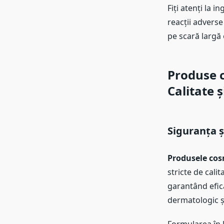
Fiți atenți la 
reacții adverse
pe scară largă
Produse c
Calitate 
Siguranța ș
Produsele cos
stricte de cali
garantând efica
dermatologic și