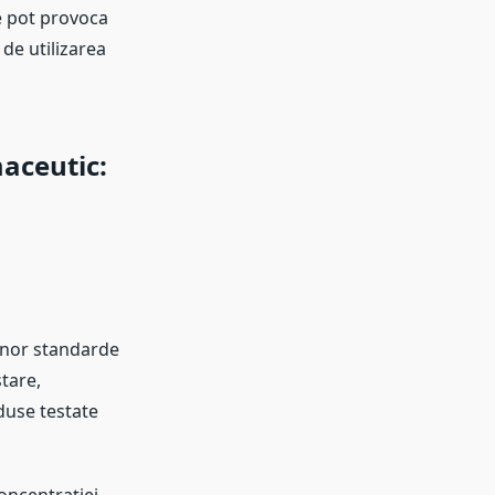
le pot provoca
 de utilizarea
maceutic
:
nor standarde
stare,
oduse testate