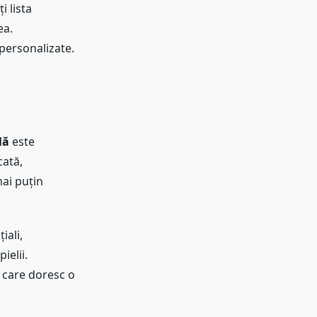
i lista
ea.
personalizate.
lă
este
cată,
mai puțin
iali,
ielii.
 care doresc o