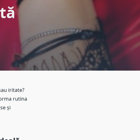
ată
sau iritate?
orma rutina
se și