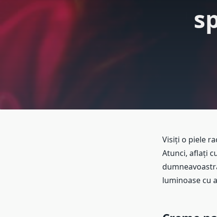
sp
Visiți o piele r
Atunci, aflați 
dumneavoastră 
luminoase cu aj