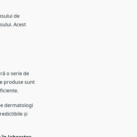
esului de
sului. Acest
ră o serie de
ste produse sunt
ficiente.
de dermatologi
edictibile și