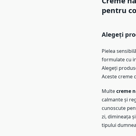
Creme nat
pentru co
Alegeți pro
Pielea sensibil
formulate cu in
Alegeți produse
Aceste creme ca
Multe
creme na
calmante și re
cunoscute pentr
zi, dimineața ș
tipului dumnea