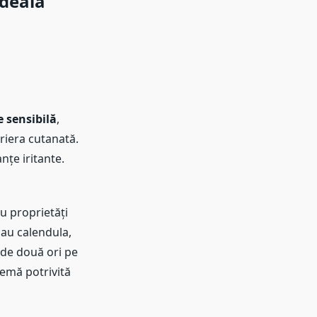
ideală
 sensibilă
,
riera cutanată.
nțe iritante.
u proprietăți
au calendula,
 de două ori pe
remă potrivită