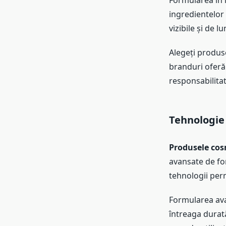
Formularea în 
ingredientelor
vizibile și de 
Alegeți produse
branduri oferă
responsabilitat
Tehnologie
Produsele cos
avansate de fo
tehnologii perm
Formularea ava
întreaga durată