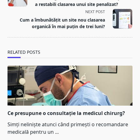
subtitle
a restabili clasarea unui site penalizat?
screen-
NEXT POST
reader-
Cum a îmbunătățit un site nou clasarea
text">Page</span>
organică în mai puțin de trei luni?
RELATED POSTS
Ce presupune o consultație la medicul chirurg?
Simți neliniște atunci când primești o recomandare
medicală pentru un
...