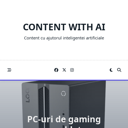
Skip
to
content
CONTENT WITH AI
Content cu ajutorul inteligentei artificiale
PC-uri de gaming