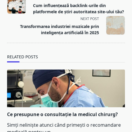
class="nav-
Cum influențează backlink-urile din
subtitle
platformele de știri autoritatea site-ului tău?
screen-
NEXT POST
reader-
Transformarea industriei muzicale prin
text">Page</span>
inteligența artificială în 2025
RELATED POSTS
Ce presupune o consultație la medicul chirurg?
Simți neliniște atunci când primești o recomandare