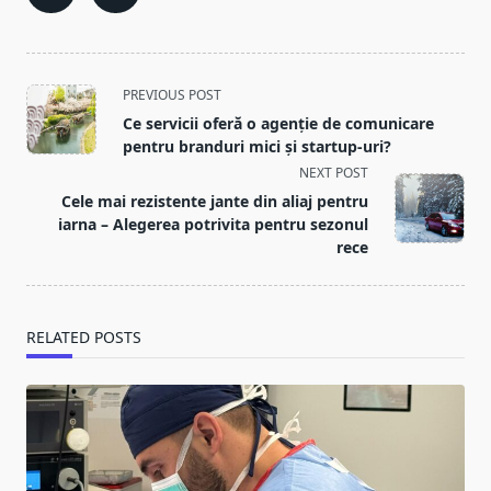
<span
PREVIOUS POST
class="nav-
Ce servicii oferă o agenție de comunicare
subtitle
pentru branduri mici și startup-uri?
screen-
NEXT POST
reader-
Cele mai rezistente jante din aliaj pentru
text">Page</span>
iarna – Alegerea potrivita pentru sezonul
rece
RELATED POSTS