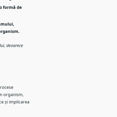
ub formă de
smului,
 organism.
lui, deoarece
 procese
 în organism,
ce și implicarea