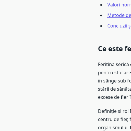
Valori norm
Metode de 
Concluzii 
Ce este fe
Feritina serică
pentru stocarea
în sânge sub fo
stării de sănăt
excese de fier 
Definiție și ro
centru de fier, 
organismului. E