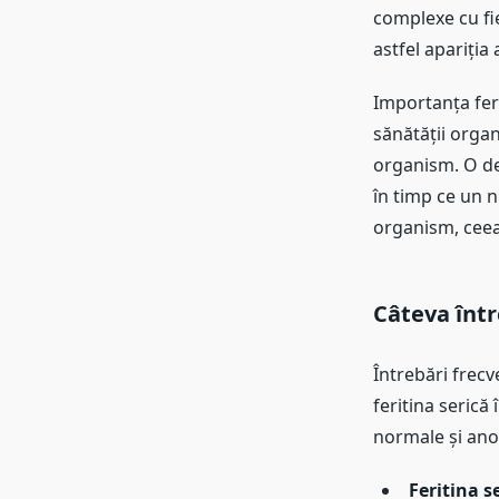
complexe cu fie
astfel apariția 
Importanța feri
sănătății organ
organism. O def
în timp ce un n
organism, ceea
Câteva într
Întrebări frecv
feritina serică
normale și anorm
Feritina s