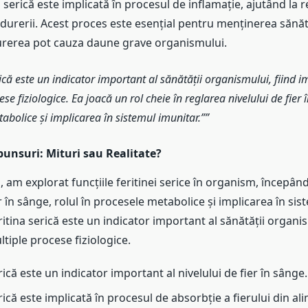
na serică este implicată în procesul de inflamație, ajutând la
a durerii. Acest proces este esențial pentru menținerea sănăt
durerea pot cauza daune grave organismului.
ică este un indicator important al sănătății organismului, fiind i
se fiziologice. Ea joacă un rol cheie în reglarea nivelului de fier î
abolice și implicarea în sistemul imunitar.”
unsuri: Mituri sau Realitate?
l, am explorat funcțiile feritinei serice în organism, începân
er în sânge, rolul în procesele metabolice și implicarea în sis
itina serică este un indicator important al sănătății organis
ltiple procese fiziologice.
rică este un indicator important al nivelului de fier în sânge.
rică este implicată în procesul de absorbție a fierului din al