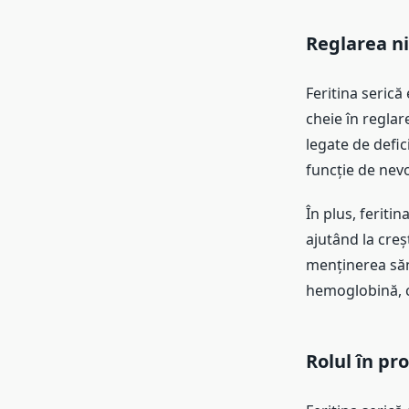
Reglarea ni
Feritina serică
cheie în reglare
legate de defici
funcție de nevo
În plus, feriti
ajutând la creș
menținerea săn
hemoglobină, c
Rolul în pr