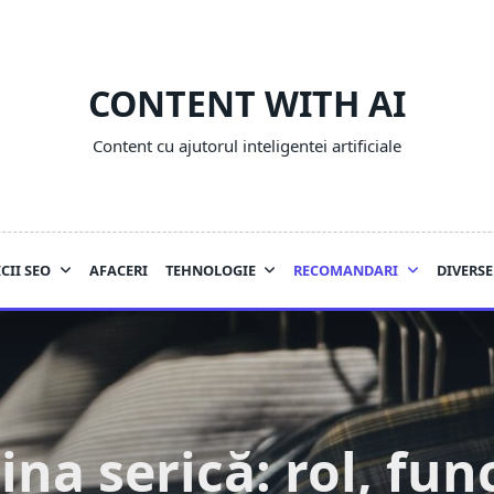
CONTENT WITH AI
Content cu ajutorul inteligentei artificiale
CII SEO
AFACERI
TEHNOLOGIE
RECOMANDARI
DIVERSE
ina serică: rol, func