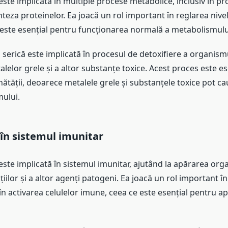
 este implicată în multiple procese metabolice, inclusiv în p
inteza proteinelor. Ea joacă un rol important în reglarea nivelu
e este esențial pentru funcționarea normală a metabolismulu
na serică este implicată în procesul de detoxifiere a organism
lelor grele și a altor substanțe toxice. Acest proces este e
ătății, deoarece metalele grele și substanțele toxice pot c
ului.
în sistemul imunitar
 este implicată în sistemul imunitar, ajutând la apărarea or
țiilor și a altor agenți patogeni. Ea joacă un rol important 
 în activarea celulelor imune, ceea ce este esențial pentru a