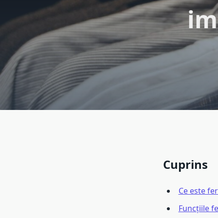
im
Cuprins
Ce este fer
Funcțiile f