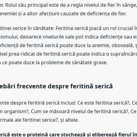
r. Rolul său principal este de a regla nivelul de fier în sâng
anemiei și a altor afecțiuni cauzate de deficiența de fier.
tinei serice în sănătate: Feritina serică joacă un rol crucial
ismului, deoarece nivelurile sale pot indica deficiențe sau e
iciență de feritină serică poate duce la anemie, oboseală, și
ivel prea ridicat de feritină serică poate indica o supraîncărc
 ce poate duce la probleme de sănătate grave.
ebări frecvente despre feritină serică
ente despre feritină serică includ: Ce este feritina serică?, Ce
 în organism?, Cum se măsoară nivelul de feritină serică?, Ce 
ale ale feritinei serice?, și altele.
erică este o proteină care stochează și eliberează fierul î