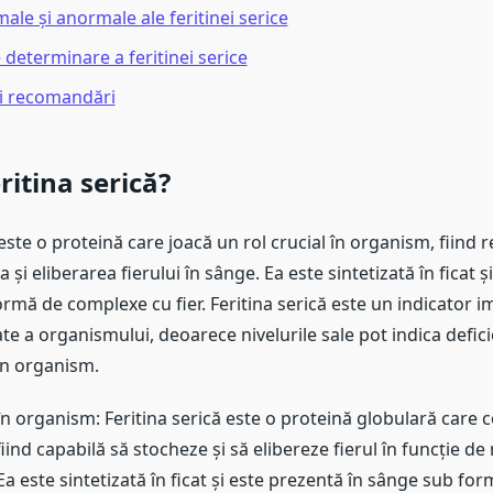
ale și anormale ale feritinei serice
determinare a feritinei serice
și recomandări
ritina serică?
 este o proteină care joacă un rol crucial în organism, fiind 
 și eliberarea fierului în sânge. Ea este sintetizată în ficat 
rmă de complexe cu fier. Feritina serică este un indicator i
ate a organismului, deoarece nivelurile sale pot indica defic
în organism.
l în organism: Feritina serică este o proteină globulară care 
fiind capabilă să stocheze și să elibereze fierul în funcție de
a este sintetizată în ficat și este prezentă în sânge sub fo