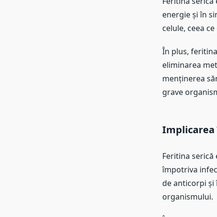
Feritina serică
energie și în s
celule, ceea c
În plus, feriti
eliminarea meta
menținerea săn
grave organism
Implicarea 
Feritina serică
împotriva infec
de anticorpi și
organismului.