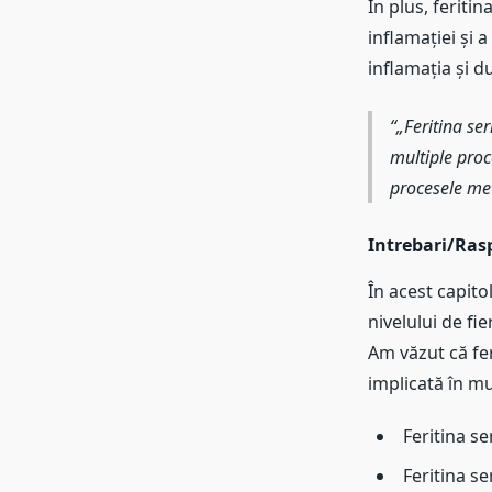
În plus, feriti
inflamației și 
inflamația și 
„Feritina ser
multiple proce
procesele met
Intrebari/Rasp
În acest capito
nivelului de fi
Am văzut că fer
implicată în mu
Feritina se
Feritina se