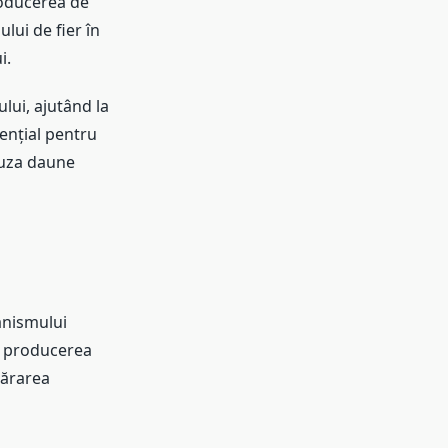
roducerea de
lui de fier în
i.
ului, ajutând la
sențial pentru
auza daune
ganismului
în producerea
părarea