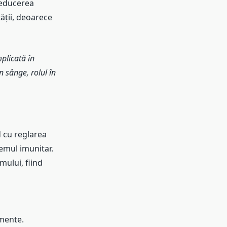
 reducerea
ății, deoarece
mplicată în
n sânge, rolul în
d cu reglarea
temul imunitar.
mului, fiind
imente.