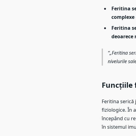
Feritina s
complexe c
Feritina s
deoarece n
„Feritina se
nivelurile sa
Funcțiile 
Feritina serică
fiziologice. În 
începând cu reg
în sistemul imu