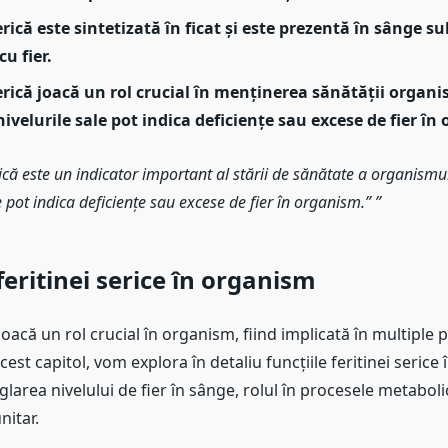
erică este sintetizată în ficat și este prezentă în sânge s
u fier.
erică joacă un rol crucial în menținerea sănătății organi
ivelurile sale pot indica deficiențe sau excese de fier în
rică este un indicator important al stării de sănătate a organismu
le pot indica deficiențe sau excese de fier în organism.”
feritinei serice în organism
 joacă un rol crucial în organism, fiind implicată în multiple
acest capitol, vom explora în detaliu funcțiile feritinei serice
larea nivelului de fier în sânge, rolul în procesele metaboli
nitar.