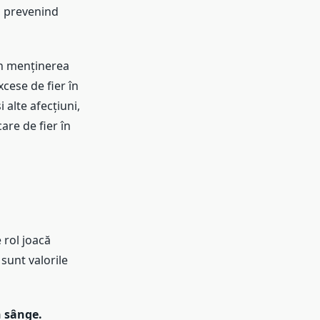
e, prevenind
 în menținerea
xcese de fier în
 alte afecțiuni,
are de fier în
 rol joacă
sunt valorile
n sânge.