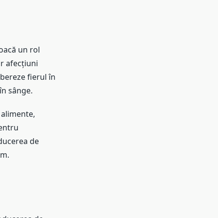
joacă un rol
or afecțiuni
bereze fierul în
în sânge.
n alimente,
pentru
oducerea de
sm.