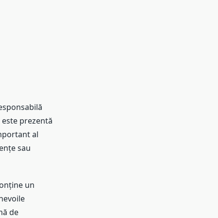
responsabilă
și este prezentă
mportant al
iențe sau
conține un
 nevoile
rmă de