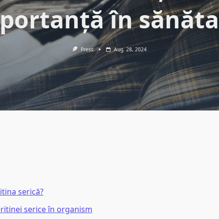
portanță în sănăta
Press
Aug. 28, 2024
itina serică?
eritinei serice în organism