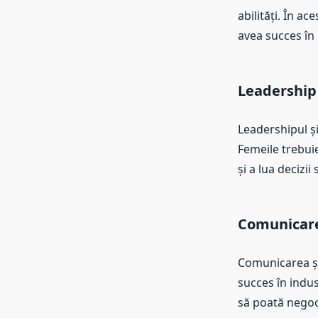
abilități. În ac
avea succes în 
Leadershi
Leadershipul ș
Femeile trebui
și a lua decizii
Comunicare
Comunicarea și 
succes în indus
să poată negoci