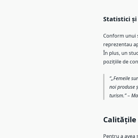
Statistici ș
Conform unui s
reprezentau ap
În plus, un stu
pozițiile de co
„Femeile sun
noi produse ș
turism.” – Ma
Calitățile
Pentru a avea s