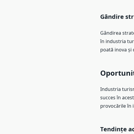
Gândire str
Gândirea strat
în industria tu
poată inova și d
Oportunit
Industria turis
succes în acest
provocările în 
Tendințe ac