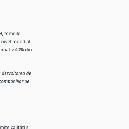
9, femeile
 nivel mondial.
ximativ 40% din
e dezvoltarea de
 companiilor de
ite calități și