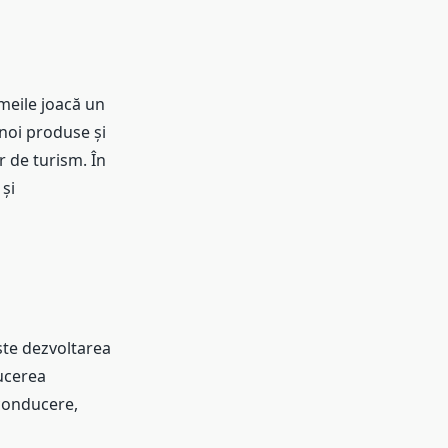
emeile joacă un
 noi produse și
r de turism. În
și
ește dezvoltarea
ducerea
 conducere,