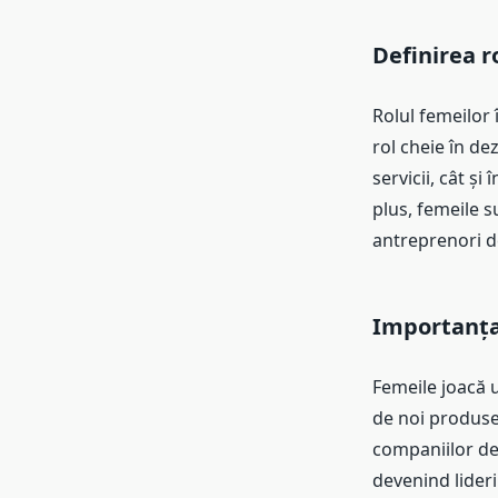
Definirea r
Rolul femeilor 
rol cheie în de
servicii, cât ș
plus, femeile s
antreprenori de
Importanța 
Femeile joacă u
de noi produse 
companiilor de 
devenind lideri