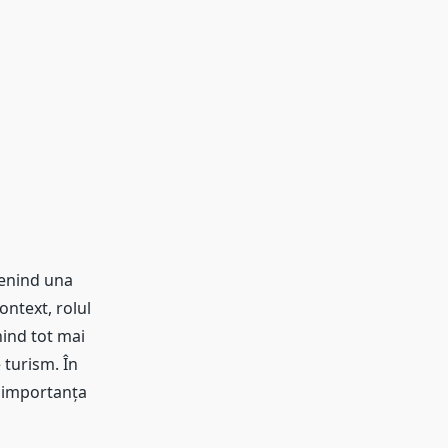
venind una
ontext, rolul
nind tot mai
 turism. În
, importanța