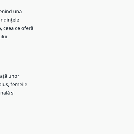
venind una
endințele
, ceea ce oferă
lui.
față unor
plus, femeile
nală și