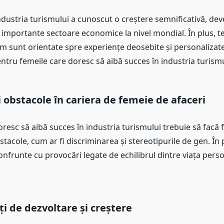
 industria turismului a cunoscut o creștere semnificativă, de
 importante sectoare economice la nivel mondial. În plus, t
sm sunt orientate spre experiențe deosebite și personalizate
ntru femeile care doresc să aibă succes în industria turismu
i obstacole în cariera de femeie de afaceri
resc să aibă succes în industria turismului trebuie să facă 
stacole, cum ar fi discriminarea și stereotipurile de gen. În 
onfrunte cu provocări legate de echilibrul dintre viața perso
i de dezvoltare și creștere