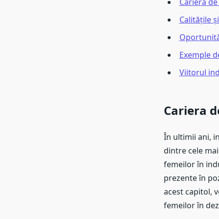
Cariera de
Calitățile ș
Oportunităț
Exemple de
Viitorul in
Cariera d
În ultimii ani,
dintre cele mai
femeilor în ind
prezente în poz
acest capitol, 
femeilor în dezv