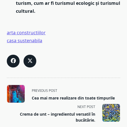
turism, cum ar fi turismul ecologic și turismul
cultural.
arta constructiilor
casa sustenabila
<span
PREVIOUS POST
class="nav-
Cea mai mare realizare din toate timpurile
subtitle
NEXT POST
screen-
Crema de unt – ingredientul versatil în
reader-
bucătărie.
text">Page</span>