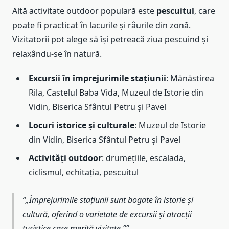
Altă activitate outdoor populară este
pescuitul
, care
poate fi practicat în lacurile și râurile din zonă.
Vizitatorii pot alege să își petreacă ziua pescuind și
relaxându-se în natură.
Excursii în împrejurimile stațiunii
: Mănăstirea
Rila, Castelul Baba Vida, Muzeul de Istorie din
Vidin, Biserica Sfântul Petru și Pavel
Locuri istorice și culturale
: Muzeul de Istorie
din Vidin, Biserica Sfântul Petru și Pavel
Activități outdoor
: drumețiile, escalada,
ciclismul, echitația, pescuitul
„Împrejurimile stațiunii sunt bogate în istorie și
cultură, oferind o varietate de excursii și atracții
turistice care merită vizitate.”