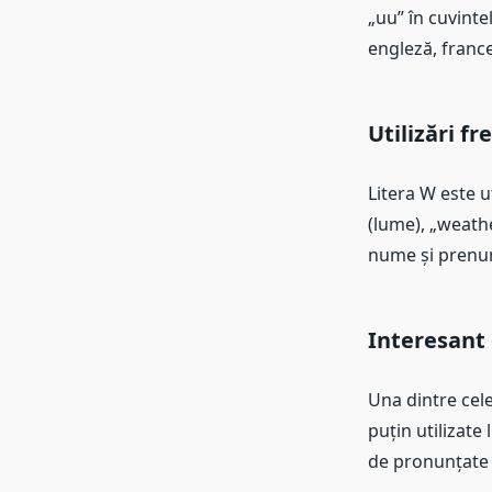
„uu” în cuvintel
engleză, france
Utilizări f
Litera W este ut
(lume), „weathe
nume și prenum
Interesant 
Una dintre cele
puțin utilizate
de pronunțate l