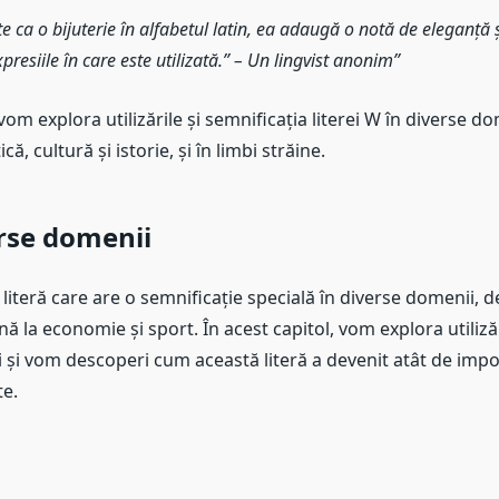
e ca o bijuterie în alfabetul latin, ea adaugă o notă de eleganță și
xpresiile în care este utilizată.” – Un lingvist anonim
vom explora utilizările și semnificația literei W în diverse do
că, cultură și istorie, și în limbi străine.
rse domenii
literă care are o semnificație specială în diverse domenii, de 
ă la economie și sport. În acest capitol, vom explora utilizări
 și vom descoperi cum această literă a devenit atât de impo
te.