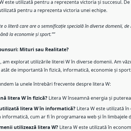
a W este utilizată pentru a reprezenta victoria și succesul. D
utilizată pentru a reprezenta victoria unei echipe.
e o literă care are o semnificație specială în diverse domenii, de l
ână la economie și sport.”
unsuri: Mituri sau Realitate?
l, am explorat utilizările literei W în diverse domenii. Am v
t atât de importantă în fizică, informatică, economie și sport
ndem la unele întrebări frecvente despre litera W:
ă litera W în fizică?
Litera W înseamnă energia și puterea î
tilizată litera W în informatică?
Litera W este utilizată în
n informatică, cum ar fi în programarea web și în limbajele
menii utilizează litera W?
Litera W este utilizată în econom