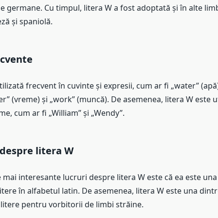
e germane. Cu timpul, litera W a fost adoptată și în alte limbi
ză și spaniolă.
recvente
ilizată frecvent în cuvinte și expresii, cum ar fi „water” (apă
r” (vreme) și „work” (muncă). De asemenea, litera W este uti
e, cum ar fi „William” și „Wendy”.
despre litera W
 mai interesante lucruri despre litera W este că ea este una
 litere în alfabetul latin. De asemenea, litera W este una dint
itere pentru vorbitorii de limbi străine.