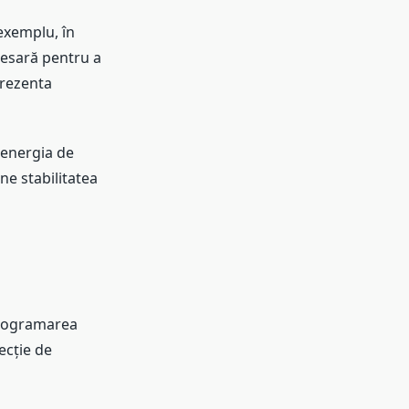
 exemplu, în
cesară pentru a
prezenta
 energia de
ne stabilitatea
 programarea
ecție de