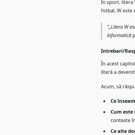
În sport, liter
fotbal, W este 
„Litera W est
informatică p
Intrebari/Rasp
În acest capito
literă a deveni
Acum, să răspu
Ce înseamn
Cum este u
contexte î
Ce alte do