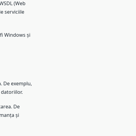
i WSDL (Web
 serviciile
 fi Windows și
a. De exemplu,
datoriilor.
tarea. De
rmanța și