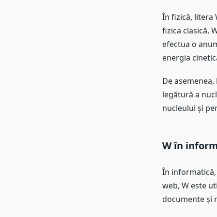
În fizică, lite
fizica clasică,
efectua o anumi
energia cinetic
De asemenea, li
legătură a nuc
nucleului și pe
W în inform
În informatică,
web, W este ut
documente și re