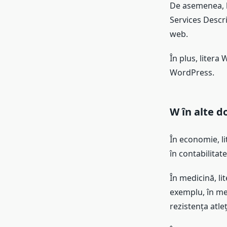
De asemenea, l
Services Descri
web.
În plus, litera
WordPress.
W în alte d
În economie, li
în contabilitate
În medicină, li
exemplu, în me
rezistența atleți