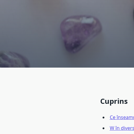
Cuprins
Ce înseamn
W în diver