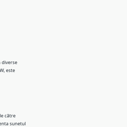
n diverse
 W, este
de către
zenta sunetul