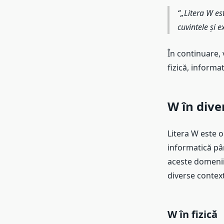
„Litera W est
cuvintele și e
În continuare, 
fizică, informati
W în dive
Litera W este o 
informatică pân
aceste domenii
diverse contex
W în fizică