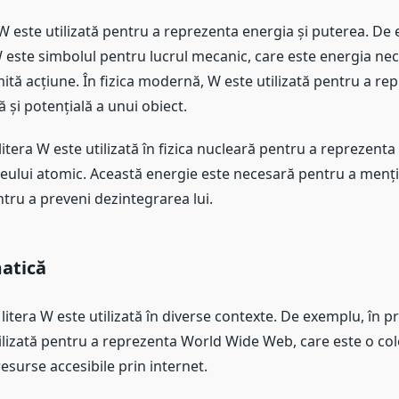
ra W este utilizată pentru a reprezenta energia și puterea. De
 W este simbolul pentru lucrul mecanic, care este energia ne
tă acțiune. În fizica modernă, W este utilizată pentru a re
ă și potențială a unui obiect.
tera W este utilizată în fizica nucleară pentru a reprezenta
leului atomic. Această energie este necesară pentru a menți
ntru a preveni dezintegrarea lui.
atică
 litera W este utilizată în diverse contexte. De exemplu, în
ilizată pentru a reprezenta World Wide Web, care este o col
surse accesibile prin internet.