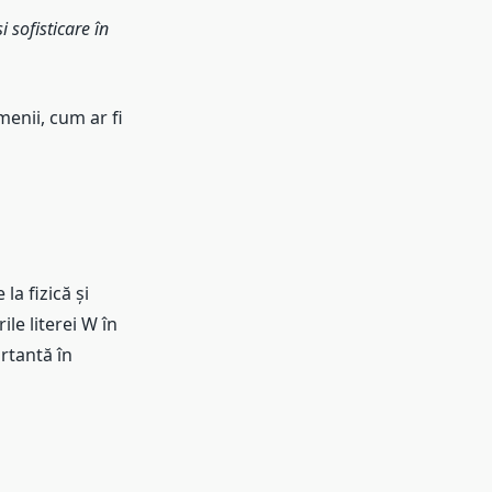
 sofisticare în
menii, cum ar fi
la fizică și
le literei W în
rtantă în