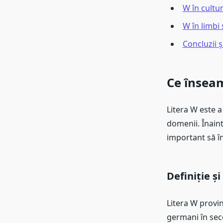
W în cultur
W în limbi 
Concluzii ș
Ce înseam
Litera W este a 
domenii. Înainte
important să în
Definiție și
Litera W provin
germani în secol