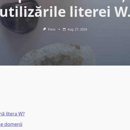
utilizările literei W
Press
Aug. 27, 2024
ă litera W?
se domenii