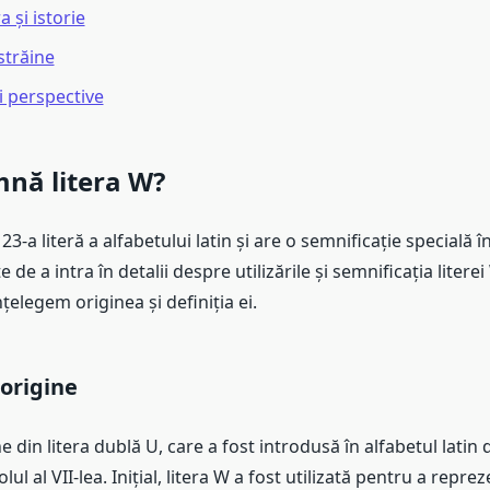
a și istorie
străine
i perspective
nă litera W?
23-a literă a alfabetului latin și are o semnificație specială î
 de a intra în detalii despre utilizările și semnificația literei
țelegem originea și definiția ei.
 origine
e din litera dublă U, care a fost introdusă în alfabetul latin 
ul al VII-lea. Inițial, litera W a fost utilizată pentru a repre