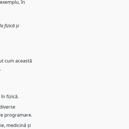
e exemplu, în
a fizică și
ăzut cum această
.
n fizică.
 diverse
 de programare.
ie, medicină și