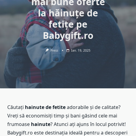
mai bune oferte
la hăinuțe de
fetițe pe
Babygift.ro
Press
Ian. 19, 2025
Căutați
hainute de fetite
adorabile și de calitate?
Vreți să economisiți timp și bani găsind cele mai
frumoase
hainute
? Atunci ați ajuns în locul potrivit!
Babygift.ro este destinația ideală pentru a descoperi