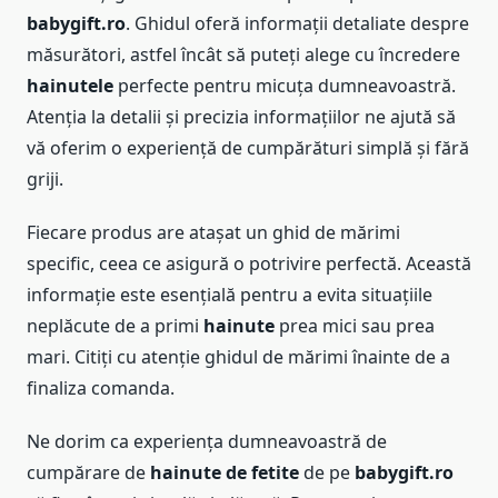
babygift.ro
. Ghidul oferă informații detaliate despre
măsurători, astfel încât să puteți alege cu încredere
hainutele
perfecte pentru micuța dumneavoastră.
Atenția la detalii și precizia informațiilor ne ajută să
vă oferim o experiență de cumpărături simplă și fără
griji.
Fiecare produs are atașat un ghid de mărimi
specific, ceea ce asigură o potrivire perfectă. Această
informație este esențială pentru a evita situațiile
neplăcute de a primi
hainute
prea mici sau prea
mari. Citiți cu atenție ghidul de mărimi înainte de a
finaliza comanda.
Ne dorim ca experiența dumneavoastră de
cumpărare de
hainute de fetite
de pe
babygift.ro