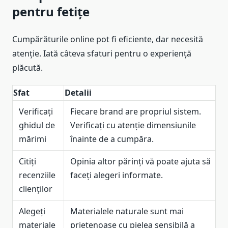
pentru fetițe
Cumpărăturile online pot fi eficiente, dar necesită
atenție. Iată câteva sfaturi pentru o experiență
plăcută.
Sfat
Detalii
Verificați
Fiecare brand are propriul sistem.
ghidul de
Verificați cu atenție dimensiunile
mărimi
înainte de a cumpăra.
Citiți
Opinia altor părinți vă poate ajuta să
recenziile
faceți alegeri informate.
clienților
Alegeți
Materialele naturale sunt mai
materiale
prietenoase cu pielea sensibilă a