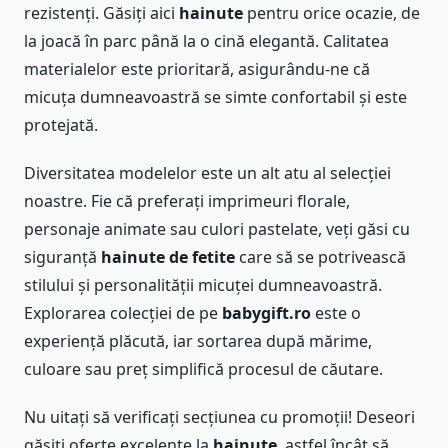
rezistenți. Găsiți aici
hainute
pentru orice ocazie, de
la joacă în parc până la o cină elegantă. Calitatea
materialelor este prioritară, asigurându-ne că
micuța dumneavoastră se simte confortabil și este
protejată.
Diversitatea modelelor este un alt atu al selecției
noastre. Fie că preferați imprimeuri florale,
personaje animate sau culori pastelate, veți găsi cu
siguranță
hainute de fetite
care să se potrivească
stilului și personalității micuței dumneavoastră.
Explorarea colecției de pe
babygift.ro
este o
experiență plăcută, iar sortarea după mărime,
culoare sau preț simplifică procesul de căutare.
Nu uitați să verificați secțiunea cu promoții! Deseori
găsiți oferte excelente la
hainute
, astfel încât să