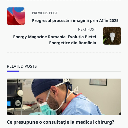
<span
PREVIOUS POST
class="nav-
Progresul procesării imaginii prin AI în 2025
subtitle
NEXT POST
screen-
Energy Magazine Romania: Evoluția Pieței
reader-
Energetice din România
text">Page</span>
RELATED POSTS
Ce presupune o consultație la medicul chirurg?