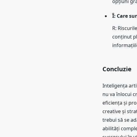
opțiuni gra
Î: Care su
R: Riscuri
conținut pl
informații
Concluzie
Inteligența art
nu va înlocui c
eficiența și pr
creative și str
trebui să se ad
abilități compl