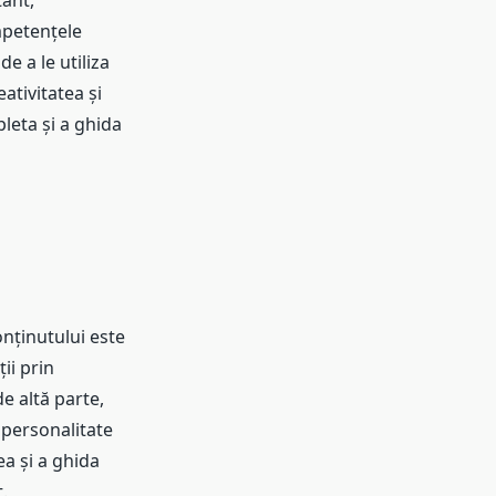
tant,
ompetențele
e a le utiliza
ativitatea și
pleta și a ghida
onținutului este
ii prin
e altă parte,
e personalitate
ea și a ghida
.