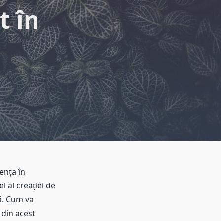
t în
zența în
 al creației de
ă. Cum va
 din acest