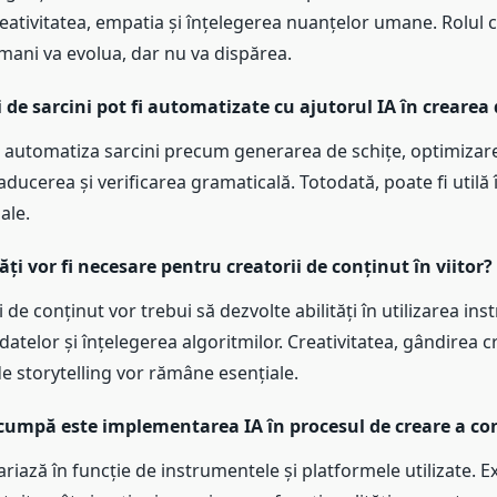
reativitatea, empatia și înțelegerea nuanțelor umane. Rolul c
mani va evolua, dar nu va dispărea.
ri de sarcini pot fi automatizate cu ajutorul IA în crearea
e automatiza sarcini precum generarea de schițe, optimizar
raducerea și verificarea gramaticală. Totodată, poate fi utilă
iale.
tăți vor fi necesare pentru creatorii de conținut în viitor?
i de conținut vor trebui să dezvolte abilități în utilizarea i
 datelor și înțelegerea algoritmilor. Creativitatea, gândirea cri
 de storytelling vor rămâne esențiale.
scumpă este implementarea IA în procesul de creare a co
ariază în funcție de instrumentele și platformele utilizate. Ex