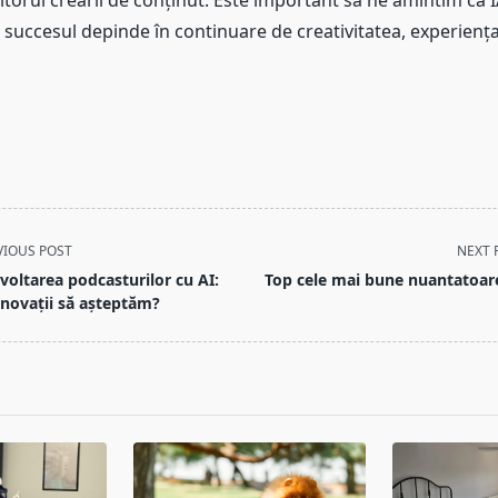
iitorul creării de conținut. Este important să ne amintim că 
 succesul depinde în continuare de creativitatea, experiența
VIOUS POST
NEXT 
voltarea podcasturilor cu AI:
Top cele mai bune nuantatoar
inovații să așteptăm?
pan>