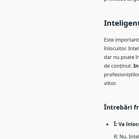
Inteligen
Este important
înlocuitor. Int
dar nu poate în
de conținut.
In
profesioniștil
viitor.
Întrebări f
Î: Va înlo
R: Nu. Inte