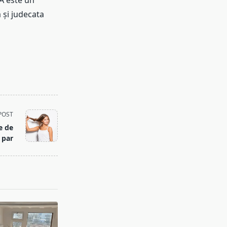
IA este un
 și judecata
POST
e de
par