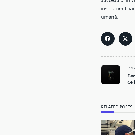
succesului în v
instrument, iar
umană.
<span
PRE
class="nav-
Dez
subtitle
Ce 
screen-
reader-
text">Page</s
RELATED POSTS