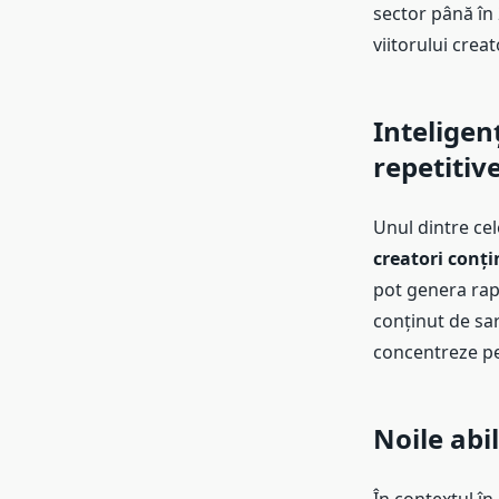
sector până în 
viitorului creat
Inteligen
repetitiv
Unul dintre cel
creatori conți
pot genera rapi
conținut de sar
concentreze pe 
Noile abi