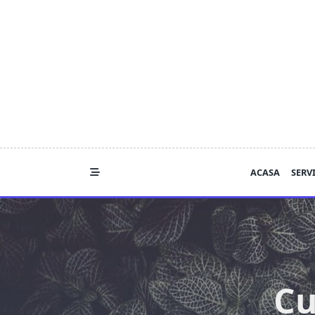
Skip
to
content
ACASA
SERVI
Cu