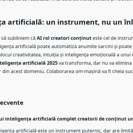
ța artificială: un instrument, nu un în
 să subliniem că
AI rol creatori conținut
este cel de instru
eligența artificială poate automatiza anumite sarcini și poate 
locui creativitatea, intuiția și inteligența emoțională a unu
teligența artificială 2025
va transforma, dar nu va elimina
or din acest domeniu. Colaborarea om-mașină va fi cheia suc
recvente
cui inteligența artificială complet creatorii de conținut 
ligența artificială este un instrument puternic, dar are limită