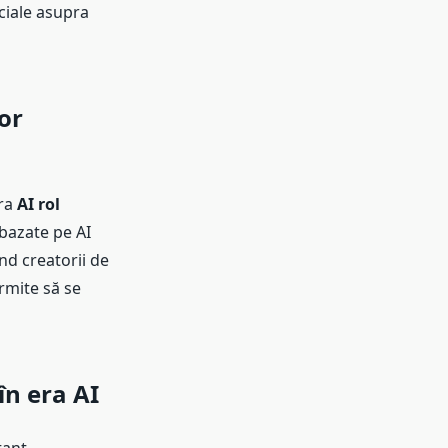
ciale asupra
or
ra
AI rol
bazate pe AI
nd creatorii de
rmite să se
în era AI