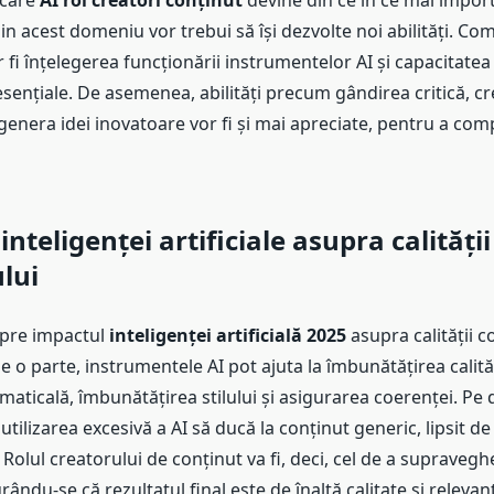
 care
AI rol creatori conținut
devine din ce în ce mai impor
din acest domeniu vor trebui să își dezvolte noi abilități. C
 fi înțelegerea funcționării instrumentelor AI și capacitatea d
i esențiale. De asemenea, abilități precum gândirea critică, cre
 genera idei inovatoare vor fi și mai apreciate, pentru a com
nteligenței artificiale asupra calității
lui
spre impactul
inteligenței artificială 2025
asupra calității c
 o parte, instrumentele AI pot ajuta la îmbunătățirea calităț
aticală, îmbunătățirea stilului și asigurarea coerenței. Pe d
 utilizarea excesivă a AI să ducă la conținut generic, lipsit d
. Rolul creatorului de conținut va fi, deci, cel de a supravegh
rându-se că rezultatul final este de înaltă calitate și relevant