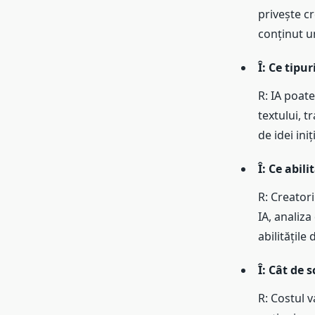
privește c
conținut u
Î: Ce tipu
R: IA poat
textului, t
de idei iniț
Î: Ce abili
R: Creatori
IA, analiza
abilitățile
Î: Cât de 
R: Costul v