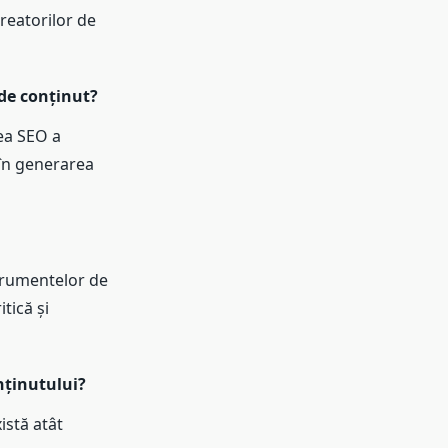
reatorilor de
 de conținut?
ea SEO a
 în generarea
nstrumentelor de
tică și
nținutului?
istă atât