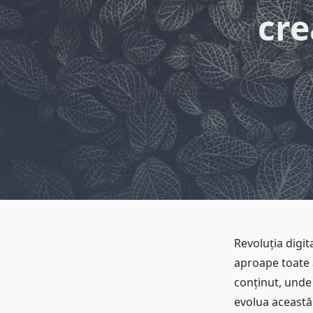
cre
Revoluția digita
aproape toate a
conținut, und
evolua această 