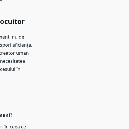
locuitor
ment, nu de
spori eficiența,
i creator uman
 necesitatea
cesului în
umani?
ri în ceea ce