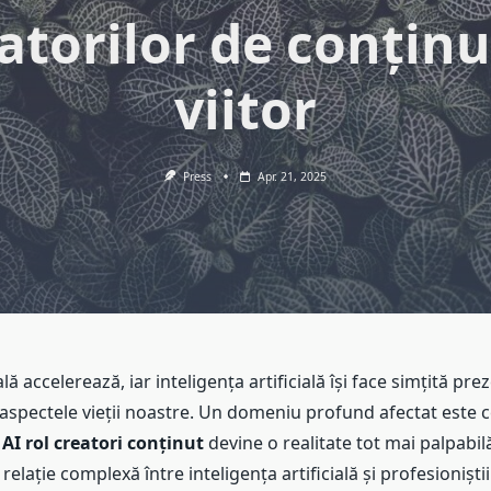
atorilor de conținu
viitor
Press
Apr. 21, 2025
lă accelerează, iar inteligența artificială își face simțită pre
spectele vieții noastre. Un domeniu profund afectat este cel
e
AI rol creatori conținut
devine o realitate tot mai palpabil
relație complexă între inteligența artificială și profesioniștii