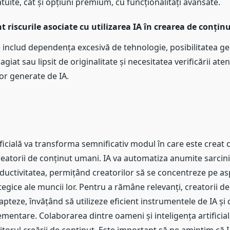
tuite, cât și opțiuni premium, cu funcționalități avansate.
nt riscurile asociate cu utilizarea IA în crearea de conțin
le includ dependența excesivă de tehnologie, posibilitatea ge
agiat sau lipsit de originalitate și necesitatea verificării aten
lor generate de IA.
ificială va transforma semnificativ modul în care este creat 
reatorii de conținut umani. IA va automatiza anumite sarcini
oductivitatea, permițând creatorilor să se concentreze pe as
ategice ale muncii lor. Pentru a rămâne relevanți, creatorii d
apteze, învățând să utilizeze eficient instrumentele de IA și
ementare. Colaborarea dintre oameni și inteligența artificială