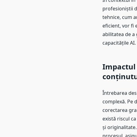
În contextul în
profesioniștii 
tehnice, cum ar
eficient, vor f
abilitatea de a
capacitățile AI.
Impactul i
conținutu
Întrebarea de
complexă. Pe de
corectarea gram
există riscul ca
și originalitate
procesul, asigu