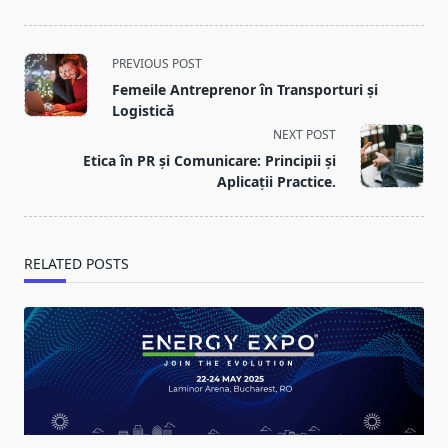
<span
PREVIOUS POST
class="nav-
Femeile Antreprenor în Transporturi și
subtitle
Logistică
screen-
NEXT POST
reader-
Etica în PR și Comunicare: Principii și
text">Page</span>
Aplicații Practice.
RELATED POSTS