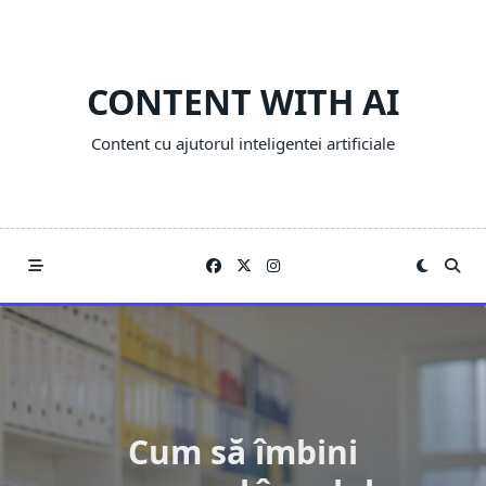
Skip
to
content
CONTENT WITH AI
Content cu ajutorul inteligentei artificiale
Cum să îmbini