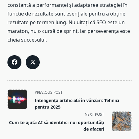
constantă a performanței și adaptarea strategiei în
funcție de rezultate sunt esențiale pentru a obține
rezultate pe termen lung. Nu uitați că SEO este un
maraton, nu o cursă de sprint, iar perseverența este
cheia succesului.
<span
PREVIOUS POST
class="nav-
Inteligența artificială în vânzări: Tehnici
subtitle
pentru 2025
screen-
NEXT POST
reader-
Cum te ajută AI să identifici noi oportunități
text">Page</span>
de afaceri