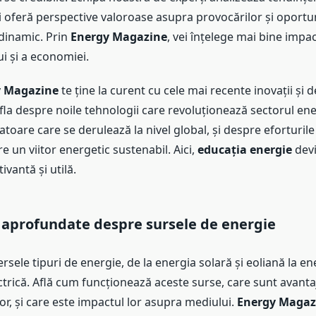
ți oferă perspective valoroase asupra provocărilor și oportun
 dinamic. Prin
Energy Magazine
, vei înțelege mai bine impac
i și a economiei.
y Magazine
te ține la curent cu cele mai recente inovații și 
fla despre noile tehnologii care revoluționează sectorul ene
atoare care se derulează la nivel global, și despre eforturile
re un viitor energetic sustenabil. Aici,
educația energie
devi
ivantă și utilă.
aprofundate despre sursele de energie
rsele tipuri de energie, de la energia solară și eoliană la e
ctrică. Află cum funcționează aceste surse, care sunt avantaj
or, și care este impactul lor asupra mediului.
Energy Magaz