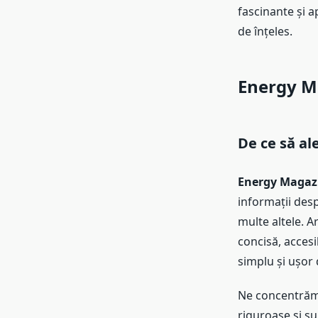
fascinante și 
de înțeles.
Energy Ma
De ce să al
Energy Magaz
informații desp
multe altele. A
concisă, acces
simplu și ușor 
Ne concentrăm
riguroase și su