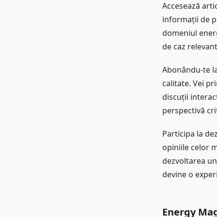
Accesează artic
informații de p
domeniul energe
de caz relevan
Abonându-te l
calitate. Vei pr
discuții intera
perspectivă cri
Participa la de
opiniile celor 
dezvoltarea unu
devine o experi
Energy Ma