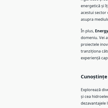
energetică și î
acestui sector
asupra mediulu
În plus,
Energ
domeniu. Vei a
proiectele inov
tranziționa căt
experiență capt
Cunoștințe
Explorează dive
și cea hidroele
dezavantajele l