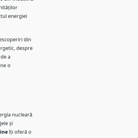
ităților
tul energiei
descoperiri din
rgetic, despre
 de a
ne o
nergia nucleară
ele și
ine
îți oferă o