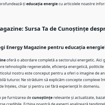
aprofundează-ți
educația energie
cu articolele noastre infor
gazine: Sursa Ta de Cunoștințe desp
egi
Energy Magazine
pentru
educația energie
ine
oferă o abordare completă a sectorului energetic. Aici 
re tehnologiile regenerabile, eficiența energetică, politicile
rticolul nostru este conceput pentru a oferi o imagine de an
ibilă tuturor. Ne străduim să explicăm concepte complexe în
de înțeles, chiar și pentru cei fără experiență în domeniu.
 pe furnizarea de
cunoștințe
relevante și actualizate, baza
rse credibile. Echipa noastră de experți analizează tendințel