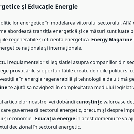
rgetice și
Educație Energie
politicilor energetice în modelarea viitorului sectorului. Afl
ume abordează tranziția energetică și ce măsuri sunt luate p
ile regenerabile și eficiența energetică.
Energy Magazine
energetice naționale și internaționale.
tul regulamentelor și legislației asupra companiilor din sec
lege provocările și oportunitățile create de noile politici și
vestițiile în energie regenerabilă și tehnologiile de ultimă g
ine
te ajută să navighezi în complexitatea mediului legislativ
l articolelor noastre, vei dobândi
cunoștințe
valoroase desp
 care guvernează sectorul energetic, precum și despre imp
i și economiei.
Educația energie
în acest domeniu te va aju
tul decizional în sectorul energetic.