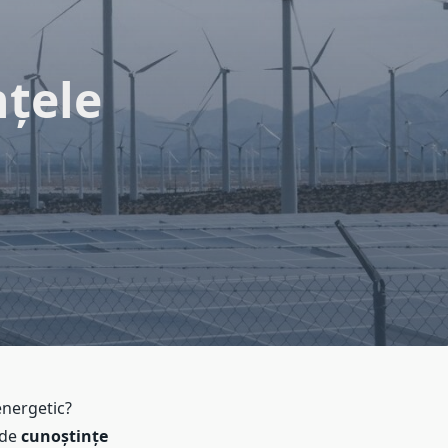
țele
energetic?
 de
cunoștințe