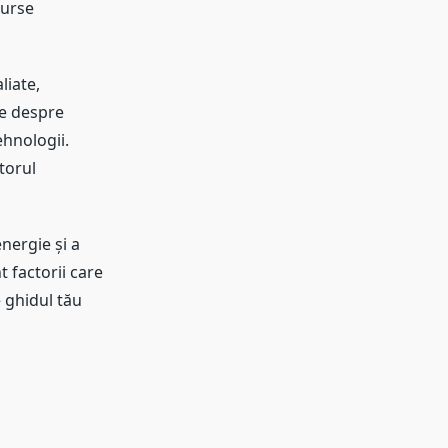
surse
liate,
le despre
ehnologii.
torul
nergie și a
t factorii care
 ghidul tău