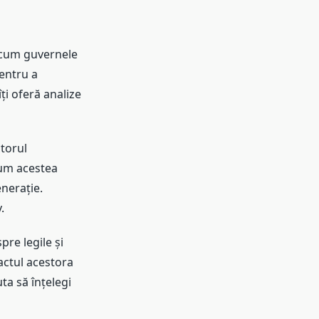
ă cum guvernele
entru a
îți oferă analize
torul
 cum acestea
enerație.
.
re legile și
actul acestora
ta să înțelegi