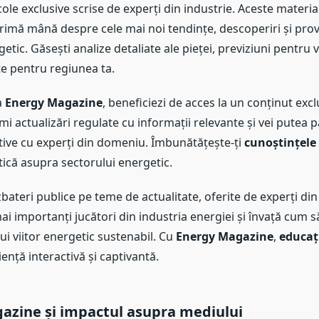
ole exclusive scrise de experți din industrie. Aceste material
rimă mână despre cele mai noi tendințe, descoperiri și prov
tic. Găsești analize detaliate ale pieței, previziuni pentru vi
te pentru regiunea ta.
a
Energy Magazine
, beneficiezi de acces la un conținut exclu
imi actualizări regulate cu informații relevante și vei putea p
ctive cu experți din domeniu. Îmbunătățește-ți
cunoștințele
tică asupra sectorului energetic.
zbateri publice pe teme de actualitate, oferite de experți din 
mai importanți jucători din industria energiei și învață cum să
i viitor energetic sustenabil. Cu
Energy Magazine
,
educaț
ență interactivă și captivantă.
gazine
și impactul asupra mediului