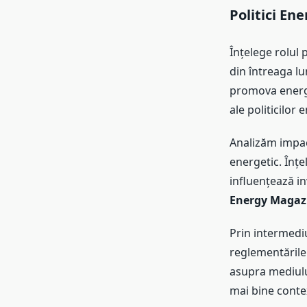
Politici Ene
Înțelege rolul 
din întreaga l
promova energi
ale politicilor 
Analizăm impac
energetic. Înțe
influențează in
Energy Magaz
Prin intermediu
reglementările
asupra mediulu
mai bine contex