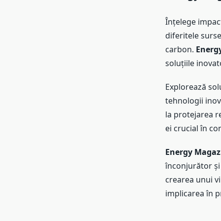
Înțelege impac
diferitele sur
carbon.
Energ
soluțiile inova
Explorează solu
tehnologii inov
la protejarea r
ei crucial în c
Energy Magaz
înconjurător și
crearea unui vi
implicarea în p