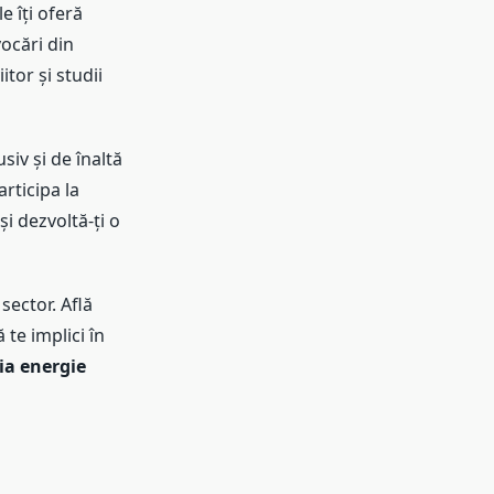
e îți oferă
ocări din
itor și studii
siv și de înaltă
articipa la
și dezvoltă-ți o
sector. Află
 te implici în
ia energie