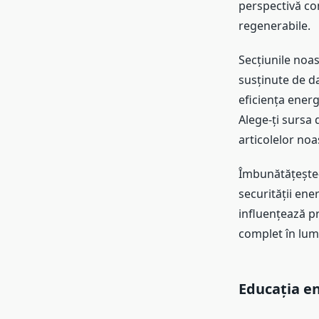
perspectivă com
regenerabile.
Secțiunile noas
susținute de da
eficiența energ
Alege-ți sursa
articolelor noa
Îmbunătățește-ț
securității ene
influențează pr
complet în lum
Educația e