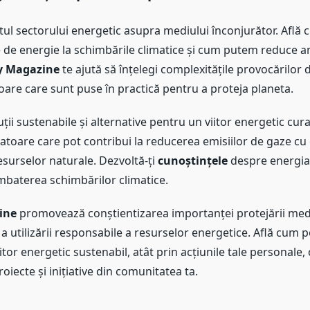
tul sectorului energetic asupra mediului înconjurător. Află 
se de energie la schimbările climatice și cum putem reduce 
y Magazine
te ajută să înțelegi complexitățile provocărilor 
toare care sunt puse în practică pentru a proteja planeta.
ții sustenabile și alternative pentru un viitor energetic cu
atoare care pot contribui la reducerea emisiilor de gaze cu 
esurselor naturale. Dezvoltă-ți
cunoștințele
despre energia 
ombaterea schimbărilor climatice.
ine
promovează conștientizarea importanței protejării med
 a utilizării responsabile a resurselor energetice. Află cum po
itor energetic sustenabil, atât prin acțiunile tale personale, c
roiecte și inițiative din comunitatea ta.