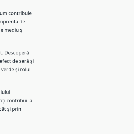
cum contribuie
amprenta de
de mediu și
rat. Descoperă
efect de seră și
verde și rolul
iului
ți contribui la
ât și prin