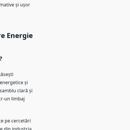
mative și ușor
re Energie
?
găsești
 energetice și
samblu clară și
tr-un limbaj
te pe cercetări
e din industria