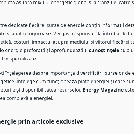
pletă asupra mixului energetic global și a tranziției către 
tre dedicate fiecărei surse de energie conțin informații deta
te și analize riguroase. Vei găsi răspunsuri la întrebările ta
etică, costuri, impactul asupra mediului și viitorul fiecărei t
 de energie preferată și aprofundează-ți
cunoștințele
cu aju
stre specializate.
i înțelegerea despre importanța diversificării surselor de e
rgetice. Înțelege cum funcționează piața energiei și care sun
ețurile și disponibilitatea resurselor.
Energy Magazine
este
ea complexă a energiei.
nergie
prin articole exclusive