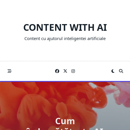
Skip
to
content
CONTENT WITH AI
Content cu ajutorul inteligentei artificiale
Cum