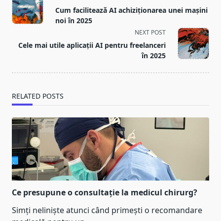
class="nav-
Cum facilitează AI achiziționarea unei mașini
subtitle
noi în 2025
screen-
NEXT POST
reader-
Cele mai utile aplicații AI pentru freelanceri
text">Page</span>
în 2025
RELATED POSTS
Ce presupune o consultație la medicul chirurg?
Simți neliniște atunci când primești o recomandare