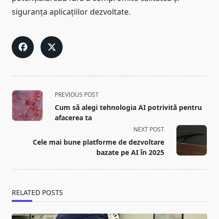
siguranța aplicațiilor dezvoltate.
<span
PREVIOUS POST
class="nav-
Cum să alegi tehnologia AI potrivită pentru
subtitle
afacerea ta
screen-
NEXT POST
reader-
Cele mai bune platforme de dezvoltare
text">Page</span>
bazate pe AI în 2025
RELATED POSTS