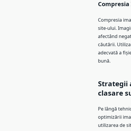
Compresia 
Compresia imag
site-ului. Imag
afectând negativ
căutării. Util
adecvată a fiși
bună.
Strategii
clasare s
Pe lângă tehnic
optimizării imag
utilizarea de s