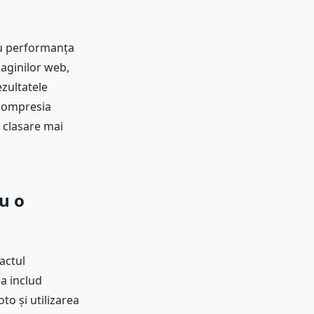
ru performanța
paginilor web,
ezultatele
 compresia
o clasare mai
u o
actul
ea includ
to și utilizarea