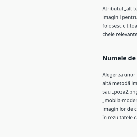
Atributul „alt 
imaginii pentru
folosesc cititoa
cheie relevante
Numele de F
Alegerea unor n
altă metodă im
sau „poza2.png
„mobila-modern
imaginilor de c
în rezultatele c