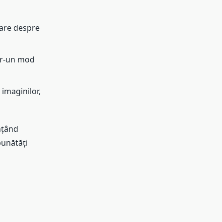
are despre
tr-un mod
imaginilor,
nțând
bunătăți