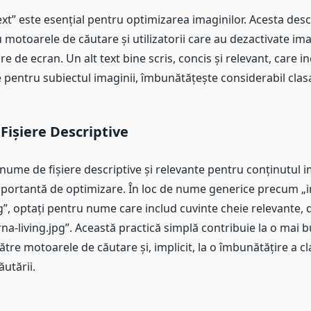
text” este esențial pentru optimizarea imaginilor. Acesta desc
 motoarele de căutare și utilizatorii care au dezactivate ima
re de ecran. Un alt text bine scris, concis și relevant, care i
 pentru subiectul imaginii, îmbunătățește considerabil clasa
ișiere Descriptive
ume de fișiere descriptive și relevante pentru conținutul i
portantă de optimizare. În loc de nume generice precum „
”, optați pentru nume care includ cuvinte cheie relevante,
a-living.jpg”. Această practică simplă contribuie la o mai 
ătre motoarele de căutare și, implicit, la o îmbunătățire a cla
ăutării.