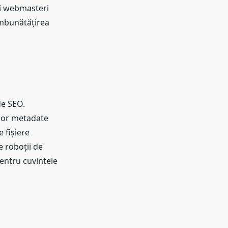
ți webmasteri
îmbunătățirea
de SEO.
nor metadate
 fișiere
e roboții de
 pentru cuvintele