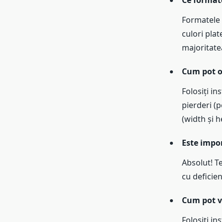
Ce format
Formatele 
culori pla
majoritat
Cum pot op
Folosiți i
pierderi (
(width și h
Este impor
Absolut! Te
cu deficie
Cum pot ve
Folosiți i