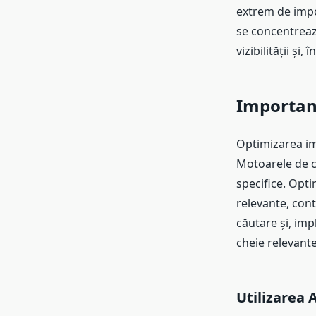
extrem de impo
se concentrează
vizibilității și
Importanț
Optimizarea im
Motoarele de c
specifice. Opt
relevante, cont
căutare și, impl
cheie relevante
Utilizarea 