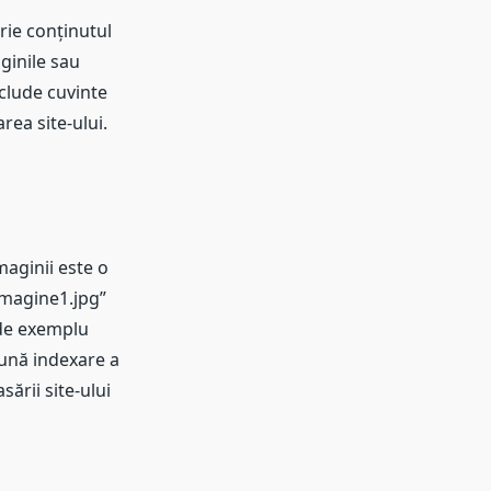
rie conținutul
ginile sau
nclude cuvinte
rea site-ului.
maginii este o
imagine1.jpg”
 de exemplu
bună indexare a
sării site-ului