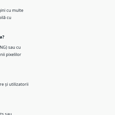
ini cu multe
ilă cu
ea?
PNG) sau cu
ii pixelilor
 și utilizatorii
ts sau