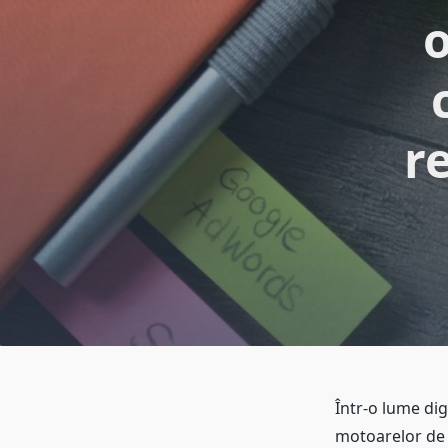
o
r
Într-o lume dig
motoarelor de 