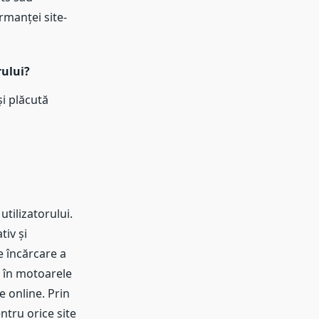
rmanței site-
rului?
și plăcută
utilizatorului.
tiv și
e încărcare a
ă în motoarele
e online. Prin
ntru orice site