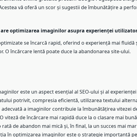
Acestea vă oferă un scor și sugestii de îmbunătățire a perfo
are optimizarea imaginilor asupra experienței utilizato
ptimizate se încarcă rapid, oferind o experiență mai fluidă 
lor. O încărcare lentă poate duce la abandonarea site-ului.
ginilor este un aspect esențial al SEO-ului și al experienței 
ului potrivit, compresia eficientă, utilizarea textului alterna
adecvată a imaginilor contribuie la îmbunătățirea vitezei d
 O viteză de încărcare mai rapidă duce la o clasare mai bun
o rată de abandon mai mică și, în final, la un succes mai mar
ția în optimizarea imaginilor este o strategie importantă pe