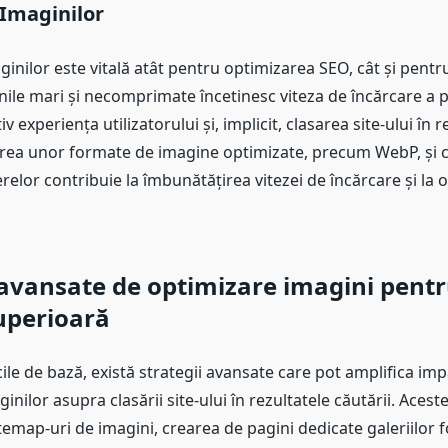
Imaginilor
inilor este vitală atât pentru optimizarea SEO, cât și pent
inile mari și necomprimate încetinesc viteza de încărcare a 
 experiența utilizatorului și, implicit, clasarea site-ului în r
izarea unor formate de imagine optimizate, precum WebP, și
erelor contribuie la îmbunătățirea vitezei de încărcare și la 
 avansate de optimizare imagini pentr
uperioară
ile de bază, există strategii avansate care pot amplifica imp
inilor asupra clasării site-ului în rezultatele căutării. Acest
itemap-uri de imagini, crearea de pagini dedicate galeriilor fo