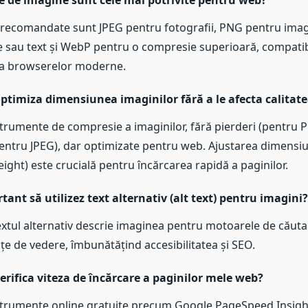
e de imagine sunt cele mai potrivite pentru web?
recomandate sunt JPEG pentru fotografii, PNG pentru imag
te sau text și WebP pentru o compresie superioară, compatib
ea browserelor moderne.
timiza dimensiunea imaginilor fără a le afecta calitat
nstrumente de compresie a imaginilor, fără pierderi (pentru 
pentru JPEG), dar optimizate pentru web. Ajustarea dimensiun
eight) este crucială pentru încărcarea rapidă a paginilor.
tant să utilizez text alternativ (alt text) pentru imagini?
xtul alternativ descrie imaginea pentru motoarele de căutare
nțe de vedere, îmbunătățind accesibilitatea și SEO.
rifica viteza de încărcare a paginilor mele web?
nstrumente online gratuite precum Google PageSpeed Insigh