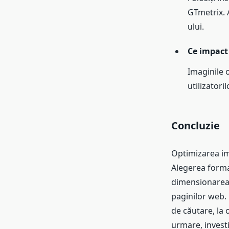
GTmetrix. 
ului.
Ce impact 
Imaginile o
utilizatori
Concluzie
Optimizarea ima
Alegerea format
dimensionarea 
paginilor web.
de căutare, la 
urmare, investi