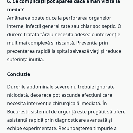
6. Ce complicații pot apărea dacă amân vizita la
medic?
Amânarea poate duce la perforarea organelor
interne, infecții generalizate sau chiar șoc septic. O
durere tratată târziu necesită adesea o intervenție
mult mai complexă și riscantă. Prevenția prin
prezentarea rapidă la spital salvează vieți și reduce
suferința inutilă.
Concluzie
Durerile abdominale severe nu trebuie ignorate
niciodată, deoarece pot ascunde afecțiuni care
necesită intervenție chirurgicală imediată. În
București, sistemul de urgență este pregătit să ofere
asistență rapidă prin diagnosticare avansată și
echipe experimentate. Recunoașterea timpurie a