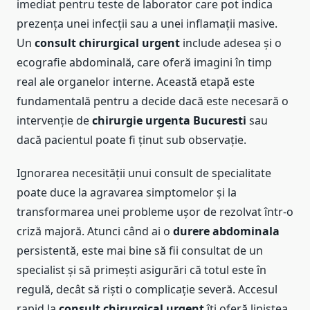
imediat pentru teste de laborator care pot indica
prezența unei infecții sau a unei inflamații masive.
Un
consult chirurgical urgent
include adesea și o
ecografie abdominală, care oferă imagini în timp
real ale organelor interne. Această etapă este
fundamentală pentru a decide dacă este necesară o
intervenție de
chirurgie urgenta Bucuresti
sau
dacă pacientul poate fi ținut sub observație.
Ignorarea necesității unui consult de specialitate
poate duce la agravarea simptomelor și la
transformarea unei probleme ușor de rezolvat într-o
criză majoră. Atunci când ai o
durere abdominala
persistentă, este mai bine să fii consultat de un
specialist și să primești asigurări că totul este în
regulă, decât să riști o complicație severă. Accesul
rapid la
consult chirurgical urgent
îți oferă liniștea