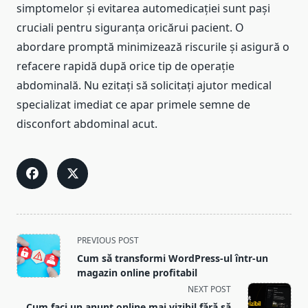
simptomelor și evitarea automedicației sunt pași
cruciali pentru siguranța oricărui pacient. O
abordare promptă minimizează riscurile și asigură o
refacere rapidă după orice tip de operație
abdominală. Nu ezitați să solicitați ajutor medical
specializat imediat ce apar primele semne de
disconfort abdominal acut.
<span
PREVIOUS POST
class="nav-
Cum să transformi WordPress-ul într-un
subtitle
magazin online profitabil
screen-
NEXT POST
reader-
Cum faci un anunț online mai vizibil fără să