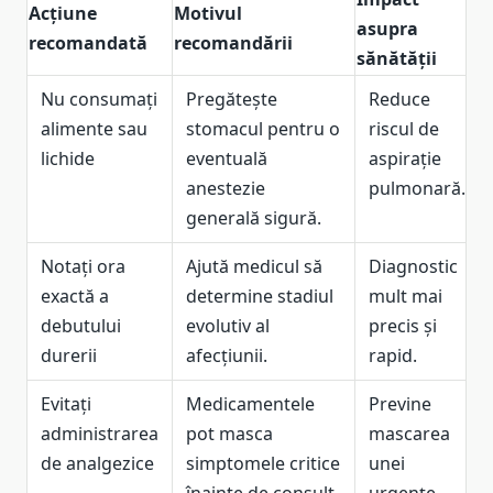
Acțiune
Motivul
asupra
recomandată
recomandării
sănătății
Nu consumați
Pregătește
Reduce
alimente sau
stomacul pentru o
riscul de
lichide
eventuală
aspirație
anestezie
pulmonară.
generală sigură.
Notați ora
Ajută medicul să
Diagnostic
exactă a
determine stadiul
mult mai
debutului
evolutiv al
precis și
durerii
afecțiunii.
rapid.
Evitați
Medicamentele
Previne
administrarea
pot masca
mascarea
de analgezice
simptomele critice
unei