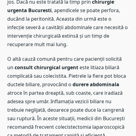
jos. Dacă nu este tratată la timp prin
chirurgie
urgenta Bucuresti
, apendicele se poate perfora,
ducând la peritonită. Aceasta din urmă este o
infecție severă a cavității abdominale care necesită o
intervenție chirurgicală extinsă și un timp de
recuperare mult mai lung.
O altă cauză comună pentru care pacienții solicită
un
consult chirurgical urgent
este litiaza biliară
complicată sau colecistita. Pietrele la fiere pot bloca
ductele biliare, provocând o
durere abdominala
atroce în partea dreaptă, sub coaste, care iradiază
adesea spre umăr. Inflamația vezicii biliare nu
trebuie neglijată, deoarece poate duce la cangrenă
sau ruptură. În aceste situații, medicii din București
recomandă frecvent colecistectomia laparoscopică
ca metodă de tratament rapidă și eficientă.