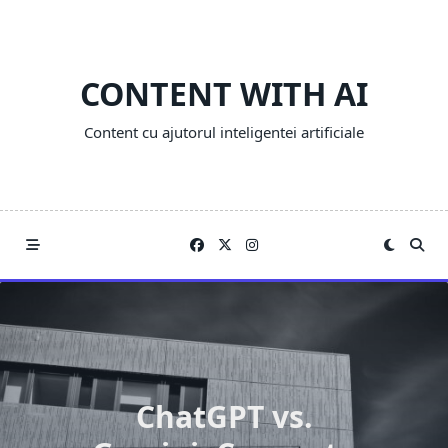
Skip
to
content
CONTENT WITH AI
Content cu ajutorul inteligentei artificiale
ChatGPT vs.