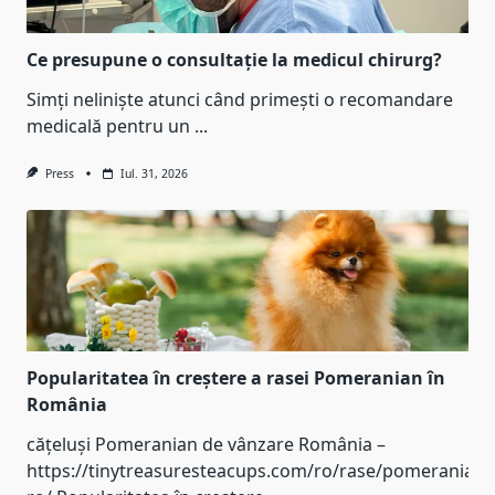
Ce presupune o consultație la medicul chirurg?
Simți neliniște atunci când primești o recomandare
medicală pentru un
...
Press
Iul. 31, 2026
Popularitatea în creștere a rasei Pomeranian în
România
cățeluși Pomeranian de vânzare România –
https://tinytreasuresteacups.com/ro/rase/pomeranian-