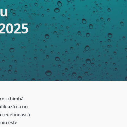
ru
 2025
care schimbă
filează ca un
ă redefinească
niu este