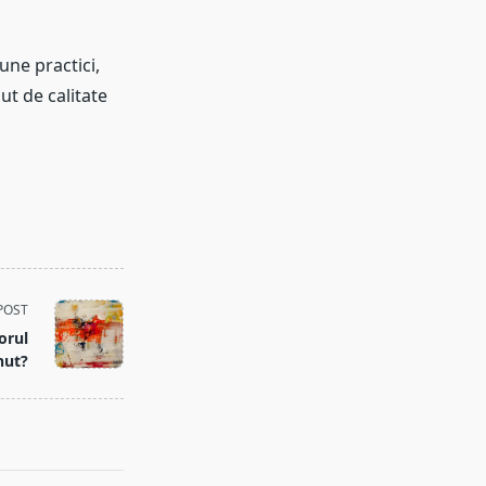
une practici,
ut de calitate
POST
orul
nut?