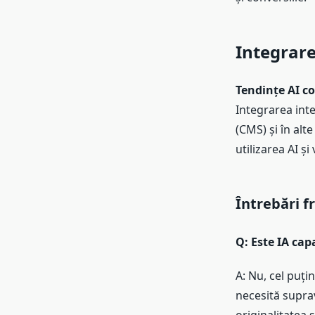
Integrare
Tendințe AI c
Integrarea inte
(CMS) și în alt
utilizarea AI și
Întrebări f
Q: Este IA cap
A: Nu, cel puți
necesită supra