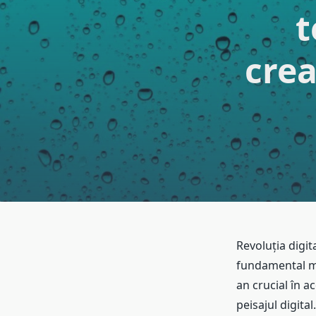
t
crea
Revoluția digit
fundamental mo
an crucial în a
peisajul digita