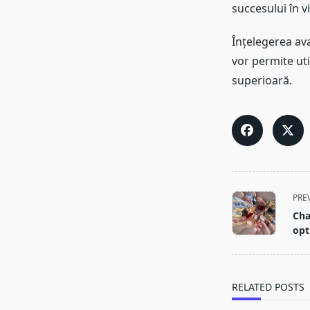
succesului în vi
Înțelegerea ava
vor permite uti
superioară.
<span
PRE
class="nav-
Cha
subtitle
opt
screen-
reader-
text">Page</s
RELATED POSTS