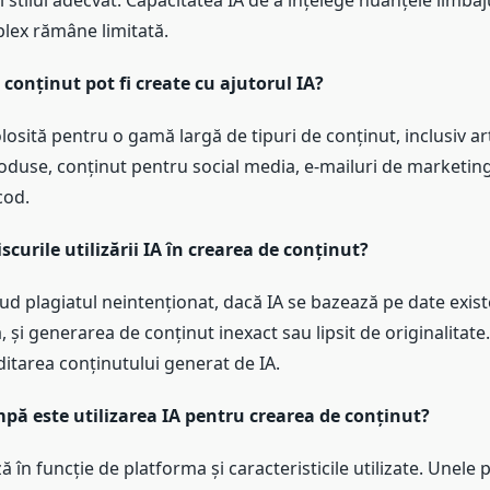
i stilul adecvat. Capacitatea IA de a înțelege nuanțele limbaju
lex rămâne limitată.
e conținut pot fi create cu ajutorul IA?
folosită pentru o gamă largă de tipuri de conținut, inclusiv ar
oduse, conținut pentru social media, e-mailuri de marketing
cod.
scurile utilizării IA în crearea de conținut?
clud plagiatul neintenționat, dacă IA se bazează pe date exis
, și generarea de conținut inexact sau lipsit de originalitate.
editarea conținutului generat de IA.
pă este utilizarea IA pentru crearea de conținut?
ză în funcție de platforma și caracteristicile utilizate. Unele