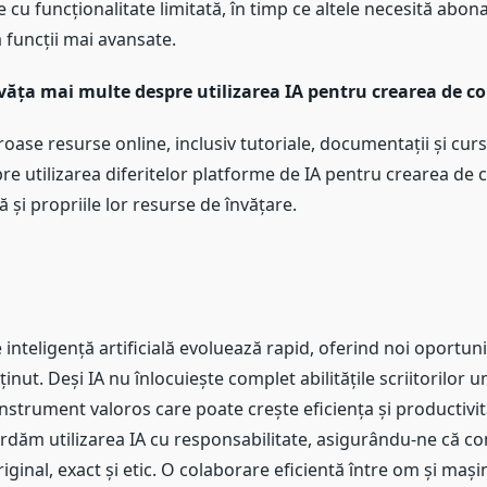
e cu funcționalitate limitată, în timp ce altele necesită abo
 funcții mai avansate.
văța mai multe despre utilizarea IA pentru crearea de c
oase resurse online, inclusiv tutoriale, documentații și curs
re utilizarea diferitelor platforme de IA pentru crearea de 
 și propriile lor resurse de învățare.
 inteligență artificială evoluează rapid, oferind noi oportun
inut. Deși IA nu înlocuiește complet abilitățile scriitorilor 
nstrument valoros care poate crește eficiența și productivit
rdăm utilizarea IA cu responsabilitate, asigurându-ne că co
iginal, exact și etic. O colaborare eficientă între om și mașin