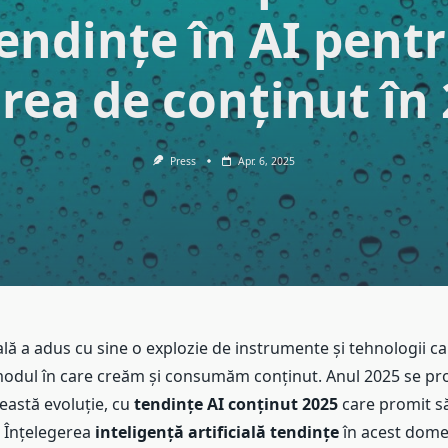
endințe în AI pent
rea de conținut în
Press
Apr. 6, 2025
ală a adus cu sine o explozie de instrumente și tehnologii 
dul în care creăm și consumăm conținut. Anul 2025 se pro
ceastă evoluție, cu
tendințe AI conținut 2025
care promit s
l. Înțelegerea
inteligență artificială tendințe
în acest dome