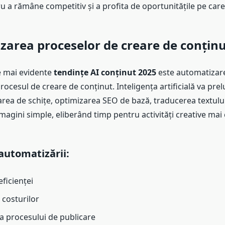
u a rămâne competitiv și a profita de oportunitățile pe care 
area proceselor de creare de conțin
e mai evidente
tendințe AI conținut 2025
este automatizare
procesul de creare de conținut. Inteligența artificială va prel
ea de schițe, optimizarea SEO de bază, traducerea textului 
magini simple, eliberând timp pentru activități creative mai
 automatizării:
ficienței
costurilor
a procesului de publicare