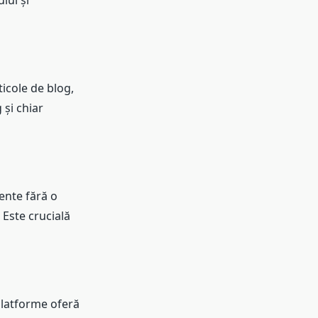
lui și
ticole de blog,
 și chiar
tente fără o
 Este crucială
 platforme oferă