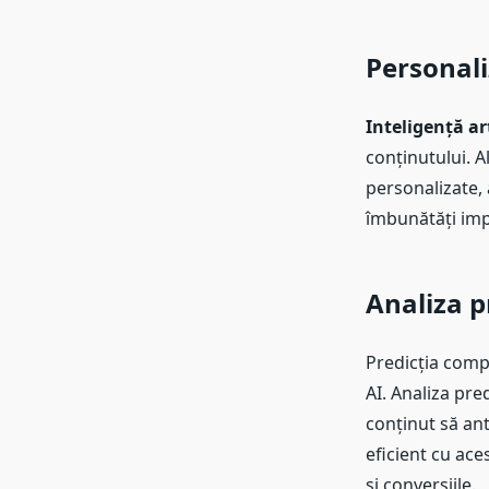
Personali
Inteligență ar
conținutului. A
personalizate, 
îmbunătăți impl
Analiza p
Predicția compo
AI. Analiza pre
conținut să ant
eficient cu ac
și conversiile.