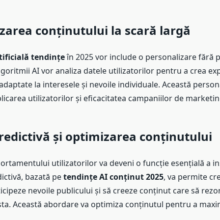
zarea conținutului la scară largă
tificială tendințe
în 2025 vor include o personalizare fără 
lgoritmii AI vor analiza datele utilizatorilor pentru a crea ex
adaptate la interesele și nevoile individuale. Această person
icarea utilizatorilor și eficacitatea campaniilor de marketin
redictivă și optimizarea conținutului
rtamentului utilizatorilor va deveni o funcție esențială a 
dictivă, bazată pe
tendințe AI conținut 2025
, va permite cr
icipeze nevoile publicului și să creeze conținut care să rez
esta. Această abordare va optimiza conținutul pentru a maxi