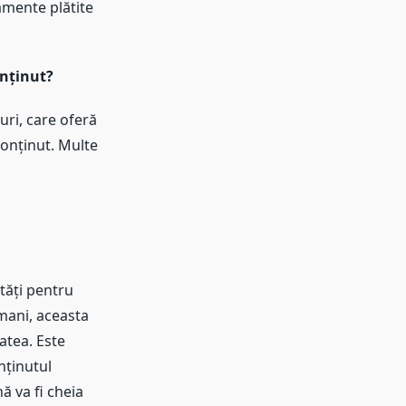
namente plătite
onținut?
uri, care oferă
conținut. Multe
ități pentru
umani, aceasta
atea. Este
nținutul
ă va fi cheia