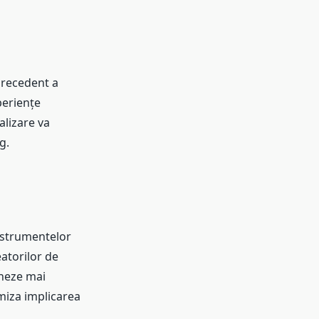
precedent a
periențe
alizare va
g.
instrumentelor
eatorilor de
oneze mai
miza implicarea