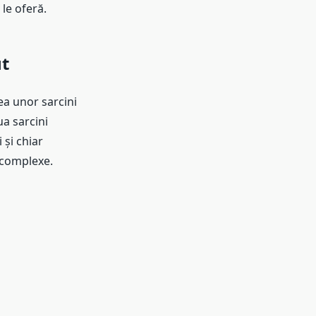
le oferă.
ut
a unor sarcini
ua sarcini
și chiar
 complexe.