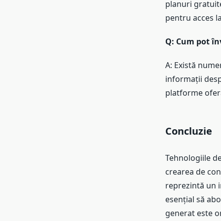
planuri gratuit
pentru acces la
Q: Cum pot în
A: Există numer
informații desp
platforme oferă
Concluzie
Tehnologiile de
crearea de conț
reprezintă un i
esențial să abo
generat este or