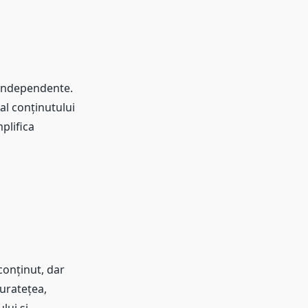
 independente.
al conținutului
plifica
conținut, dar
uratețea,