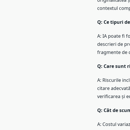
originalitatea ș
contextul comp
Q: Ce tipuri d
A: IA poate fi 
descrieri de pr
fragmente de 
Q: Care sunt ri
A: Riscurile in
citare adecvată
verificarea și 
Q: Cât de scum
A: Costul varia