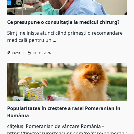
Ce presupune o consultație la medicul chirurg?
Simți neliniște atunci când primești o recomandare
medicală pentru un
...
Press
Iul. 31, 2026
Popularitatea în creștere a rasei Pomeranian în
România
cățeluși Pomeranian de vânzare România –
https://tinytreasuresteacups.com/ro/rase/pomeranian-