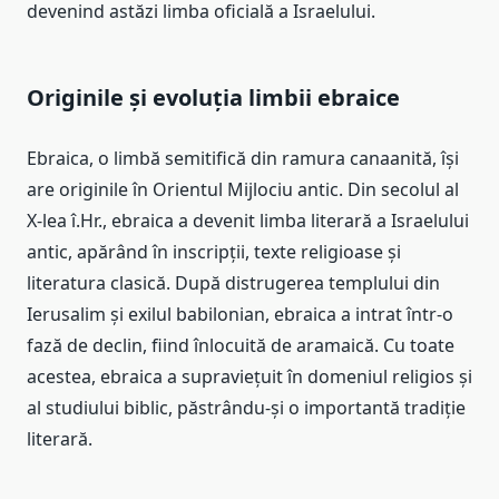
devenind astăzi limba oficială a Israelului.
Originile și evoluția limbii ebraice
Ebraica, o limbă semitifică din ramura canaanită, își
are originile în Orientul Mijlociu antic. Din secolul al
X-lea î.Hr., ebraica a devenit limba literară a Israelului
antic, apărând în inscripții, texte religioase și
literatura clasică. După distrugerea templului din
Ierusalim și exilul babilonian, ebraica a intrat într-o
fază de declin, fiind înlocuită de aramaică. Cu toate
acestea, ebraica a supraviețuit în domeniul religios și
al studiului biblic, păstrându-și o importantă tradiție
literară.