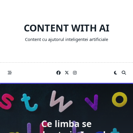
Skip
to
content
CONTENT WITH AI
Content cu ajutorul inteligentei artificiale
Ce limba se