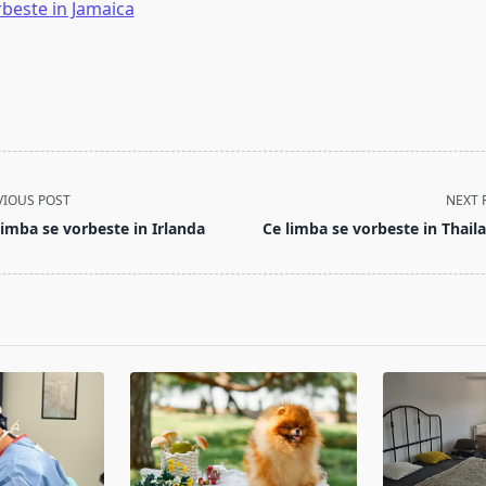
rbeste in Jamaica
VIOUS POST
NEXT 
limba se vorbeste in Irlanda
Ce limba se vorbeste in Thail
pan>