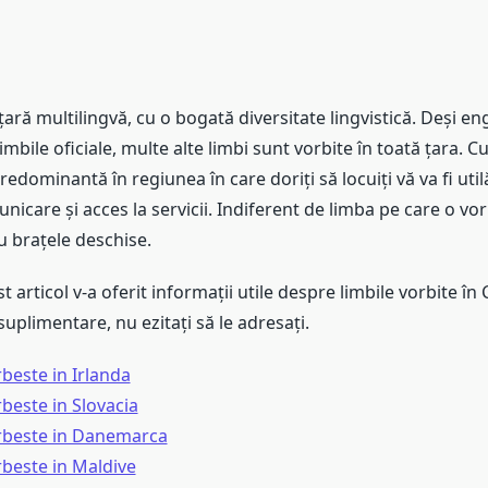
ară multilingvă, cu o bogată diversitate lingvistică. Deși eng
imbile oficiale, multe alte limbi sunt vorbite în toată țara. 
predominantă în regiunea în care doriți să locuiți vă va fi uti
nicare și acces la servicii. Indiferent de limba pe care o vor
u brațele deschise.
 articol v-a oferit informații utile despre limbile vorbite î
suplimentare, nu ezitați să le adresați.
beste in Irlanda
beste in Slovacia
rbeste in Danemarca
rbeste in Maldive