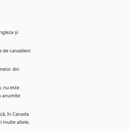
ngleza și
e de canadieni
nelor din
, nu este
în anumite
ză, în Canada
i multe altele.