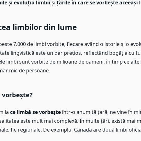
ile și evoluția limbii
și
țările în care se vorbește aceeași
tea limbilor din lume
peste 7.000 de limbi vorbite, fiecare având o istorie și o evol
tate lingvistică este un dar prețios, reflectând bogăția cultu
le limbi sunt vorbite de milioane de oameni, în timp ce alte
măr mic de persoane.
e vorbește?
m la
ce limbă se vorbește
într-o anumită țară, ne vine în mi
 realitatea este mult mai complexă. În multe țări, există mai m
iciale, fie regionale. De exemplu, Canada are două limbi oficia