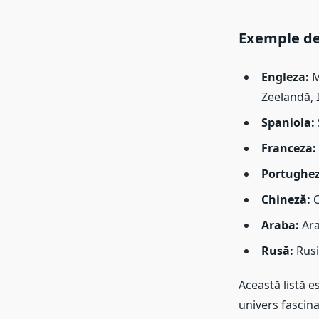
Exemple de 
Engleza:
M
Zeelandă, I
Spaniola:
Franceza:
Portughez
Chineză:
C
Araba:
Ara
Rusă:
Rusi
Această listă e
univers fascina