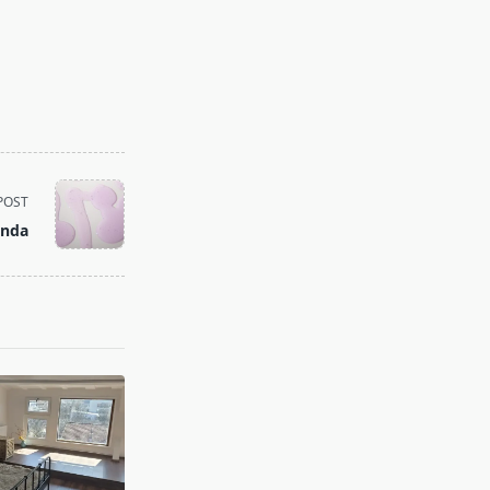
POST
anda