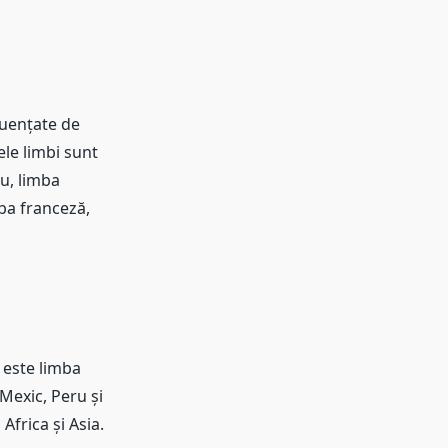
luențate de
ele limbi sunt
lu, limba
mba franceză,
 este limba
 Mexic, Peru și
Africa și Asia.