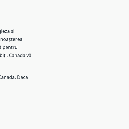
leza și
Cunoașterea
lă pentru
biți, Canada vă
n Canada. Dacă