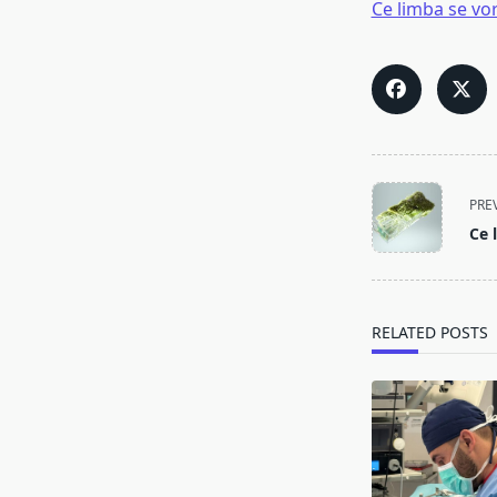
Ce limba se vo
<span
PRE
class="nav-
Ce 
subtitle
screen-
reader-
text">Page</s
RELATED POSTS