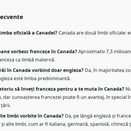
recvente
limba oficială a Canadei?
Canada are două limbi oficiale: e
oane vorbesc franceza în Canada?
Aproximativ 7,3 milioan
anceza ca limbă maternă.
trăi în Canada vorbind doar engleza?
Da, în majoritatea zo
gleza este limba predominantă.
atoriu să înveți franceza pentru a te muta în Canada?
Nu
, dar cunoașterea francezei poate fi un avantaj, în special 
țării.
alte limbi vorbite în Canada?
Da, pe lângă engleză și france
și alte limbi, cum ar fi italiana, germană, spaniolă, chineză ș