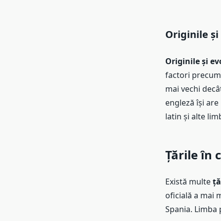
Originile și
Originile și ev
factori precum 
mai vechi decât
engleză își are
latin și alte limb
Țările în
Există multe
ță
oficială a mai 
Spania. Limba po