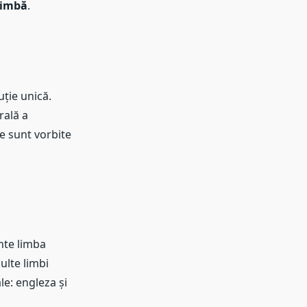
 limbă
.
uție unică.
rală a
le sunt vorbite
nte limba
ulte limbi
le: engleza și