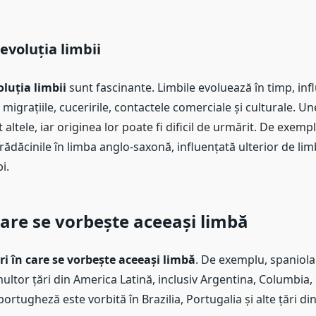
 evoluția limbii
oluția limbii
sunt fascinante. Limbile evoluează în timp, inf
migrațiile, cuceririle, contactele comerciale și culturale. Un
 altele, iar originea lor poate fi dificil de urmărit. De exemp
 rădăcinile în limba anglo-saxonă, influențată ulterior de li
i.
 care se vorbește aceeași limbă
ri în care se vorbește aceeași limbă
. De exemplu, spaniola
multor țări din America Latină, inclusiv Argentina, Columbia,
rtugheză este vorbită în Brazilia, Portugalia și alte țări din 