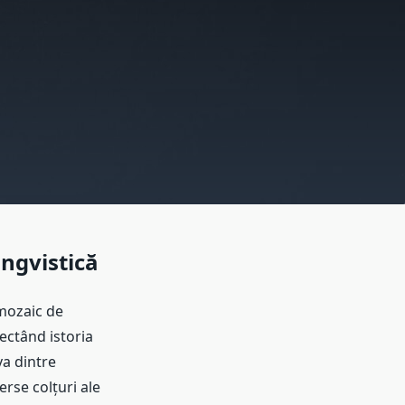
ingvistică
 mozaic de
lectând istoria
va dintre
erse colțuri ale