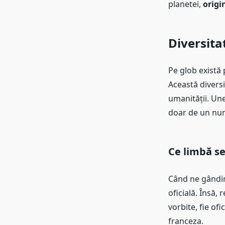
planetei,
origin
Diversita
Pe glob există 
Această diversi
umanității. Une
doar de un nu
Ce limbă s
Când ne gândi
oficială. Însă,
vorbite, fie of
franceza.