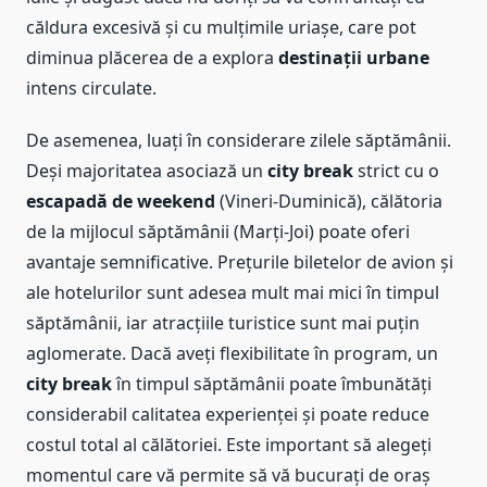
căldura excesivă și cu mulțimile uriașe, care pot
diminua plăcerea de a explora
destinații urbane
intens circulate.
De asemenea, luați în considerare zilele săptămânii.
Deși majoritatea asociază un
city break
strict cu o
escapadă de weekend
(Vineri-Duminică), călătoria
de la mijlocul săptămânii (Marți-Joi) poate oferi
avantaje semnificative. Prețurile biletelor de avion și
ale hotelurilor sunt adesea mult mai mici în timpul
săptămânii, iar atracțiile turistice sunt mai puțin
aglomerate. Dacă aveți flexibilitate în program, un
city break
în timpul săptămânii poate îmbunătăți
considerabil calitatea experienței și poate reduce
costul total al călătoriei. Este important să alegeți
momentul care vă permite să vă bucurați de oraș