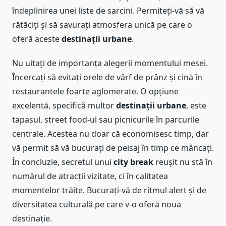
îndeplinirea unei liste de sarcini. Permiteți-vă să vă
rătăciți și să savurați atmosfera unică pe care o
oferă aceste
destinații urbane
.
Nu uitați de importanța alegerii momentului mesei.
Încercați să evitați orele de vârf de prânz și cină în
restaurantele foarte aglomerate. O opțiune
excelentă, specifică multor
destinații urbane
, este
tapasul, street food-ul sau picnicurile în parcurile
centrale. Acestea nu doar că economisesc timp, dar
vă permit să vă bucurați de peisaj în timp ce mâncați.
În concluzie, secretul unui
city break
reușit nu stă în
numărul de atracții vizitate, ci în calitatea
momentelor trăite. Bucurați-vă de ritmul alert și de
diversitatea culturală pe care v-o oferă noua
destinație.