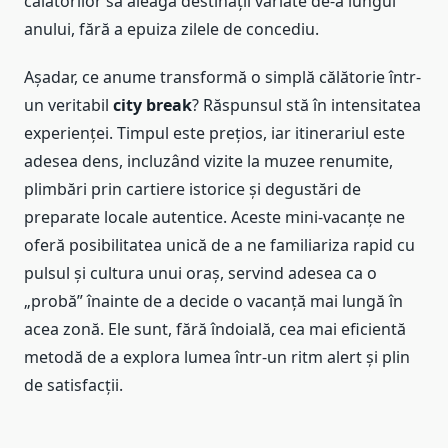
călătorilor să aleagă destinații variate de-a lungul
anului, fără a epuiza zilele de concediu.
Așadar, ce anume transformă o simplă călătorie într-
un veritabil
city break
? Răspunsul stă în intensitatea
experienței. Timpul este prețios, iar itinerariul este
adesea dens, incluzând vizite la muzee renumite,
plimbări prin cartiere istorice și degustări de
preparate locale autentice. Aceste mini-vacanțe ne
oferă posibilitatea unică de a ne familiariza rapid cu
pulsul și cultura unui oraș, servind adesea ca o
„probă” înainte de a decide o vacanță mai lungă în
acea zonă. Ele sunt, fără îndoială, cea mai eficientă
metodă de a explora lumea într-un ritm alert și plin
de satisfacții.