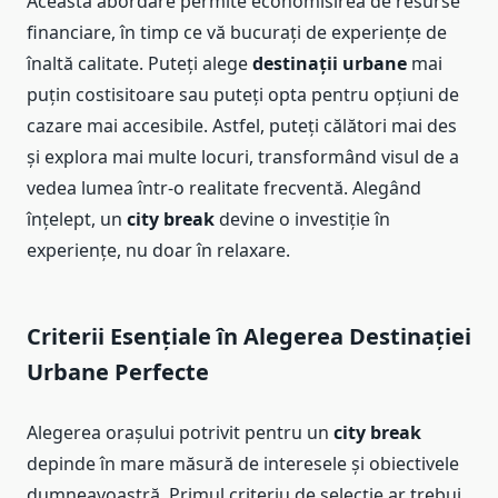
Această abordare permite economisirea de resurse
financiare, în timp ce vă bucurați de experiențe de
înaltă calitate. Puteți alege
destinații urbane
mai
puțin costisitoare sau puteți opta pentru opțiuni de
cazare mai accesibile. Astfel, puteți călători mai des
și explora mai multe locuri, transformând visul de a
vedea lumea într-o realitate frecventă. Alegând
înțelept, un
city break
devine o investiție în
experiențe, nu doar în relaxare.
Criterii Esențiale în Alegerea Destinației
Urbane Perfecte
Alegerea orașului potrivit pentru un
city break
depinde în mare măsură de interesele și obiectivele
dumneavoastră. Primul criteriu de selecție ar trebui