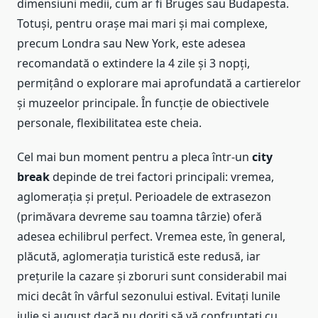
dimensiuni medii, cum ar fi Bruges sau Budapesta.
Totuși, pentru orașe mai mari și mai complexe,
precum Londra sau New York, este adesea
recomandată o extindere la 4 zile și 3 nopți,
permițând o explorare mai aprofundată a cartierelor
și muzeelor principale. În funcție de obiectivele
personale, flexibilitatea este cheia.
Cel mai bun moment pentru a pleca într-un
city
break
depinde de trei factori principali: vremea,
aglomerația și prețul. Perioadele de extrasezon
(primăvara devreme sau toamna târzie) oferă
adesea echilibrul perfect. Vremea este, în general,
plăcută, aglomerația turistică este redusă, iar
prețurile la cazare și zboruri sunt considerabil mai
mici decât în vârful sezonului estival. Evitați lunile
iulie și august dacă nu doriți să vă confruntați cu