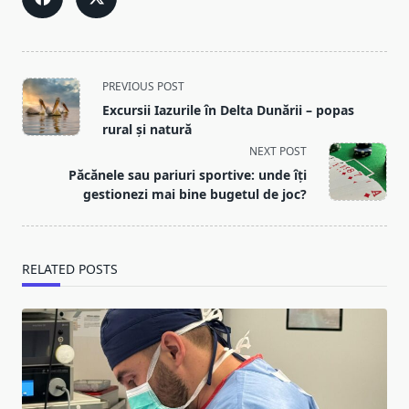
<span
PREVIOUS POST
class="nav-
Excursii Iazurile în Delta Dunării – popas
subtitle
rural și natură
screen-
NEXT POST
reader-
Păcănele sau pariuri sportive: unde îți
text">Page</span>
gestionezi mai bine bugetul de joc?
RELATED POSTS