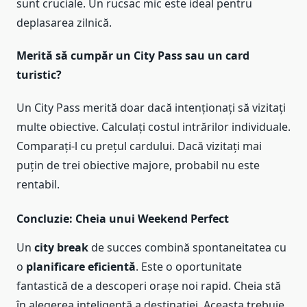
sunt cruciale. Un rucsac mic este ideal pentru
deplasarea zilnică.
Merită să cumpăr un City Pass sau un card
turistic?
Un City Pass merită doar dacă intenționați să vizitați
multe obiective. Calculați costul intrărilor individuale.
Comparați-l cu prețul cardului. Dacă vizitați mai
puțin de trei obiective majore, probabil nu este
rentabil.
Concluzie: Cheia unui Weekend Perfect
Un
city break
de succes combină spontaneitatea cu
o
planificare eficientă
. Este o oportunitate
fantastică de a descoperi orașe noi rapid. Cheia stă
în alegerea inteligentă a destinației. Aceasta trebuie