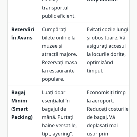
transportul
public eficient.
Rezervări
Cumpărați
Evitați cozile lungi
în Avans
bilete online la
și obositoare. Vă
muzee și
asigurați accesul
atracții majore.
la locurile dorite,
Rezervați masa
optimizând
la restaurante
timpul.
populare.
Bagaj
Luați doar
Economisiți timp
Minim
esențialul în
la aeroport.
(Smart
bagajul de
Reduceți costurile
Packing)
mână. Purtați
de bagaj. Vă
haine versatile,
deplasați mai
tip „layering”.
ușor prin