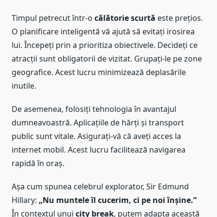
Timpul petrecut într-o
călătorie scurtă
este prețios.
O planificare inteligentă vă ajută să evitați irosirea
lui. Începeți prin a prioritiza obiectivele. Decideți ce
atracții sunt obligatorii de vizitat. Grupați-le pe zone
geografice. Acest lucru minimizează deplasările
inutile.
De asemenea, folosiți tehnologia în avantajul
dumneavoastră. Aplicațiile de hărți și transport
public sunt vitale. Asigurați-vă că aveți acces la
internet mobil. Acest lucru facilitează navigarea
rapidă în oraș.
Așa cum spunea celebrul explorator, Sir Edmund
Hillary:
„Nu muntele îl cucerim, ci pe noi înșine.”
În contextul unui
city break
, putem adapta această