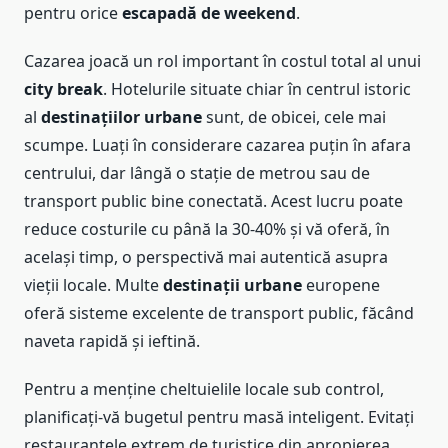
pentru orice
escapadă de weekend
.
Cazarea joacă un rol important în costul total al unui
city break
. Hotelurile situate chiar în centrul istoric
al
destinațiilor urbane
sunt, de obicei, cele mai
scumpe. Luați în considerare cazarea puțin în afara
centrului, dar lângă o stație de metrou sau de
transport public bine conectată. Acest lucru poate
reduce costurile cu până la 30-40% și vă oferă, în
același timp, o perspectivă mai autentică asupra
vieții locale. Multe
destinații urbane
europene
oferă sisteme excelente de transport public, făcând
naveta rapidă și ieftină.
Pentru a menține cheltuielile locale sub control,
planificați-vă bugetul pentru masă inteligent. Evitați
restaurantele extrem de turistice din apropierea