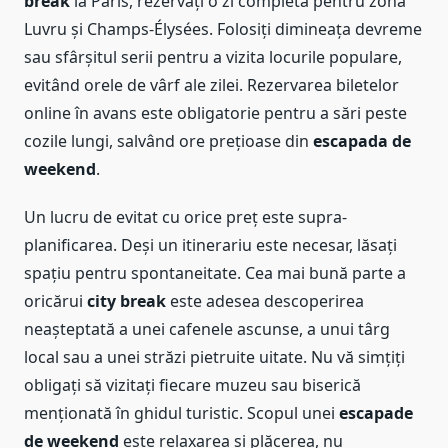
break
la Paris, rezervați o zi completă pentru zona
Luvru și Champs-Élysées. Folosiți dimineața devreme
sau sfârșitul serii pentru a vizita locurile populare,
evitând orele de vârf ale zilei. Rezervarea biletelor
online în avans este obligatorie pentru a sări peste
cozile lungi, salvând ore prețioase din
escapada de
weekend
.
Un lucru de evitat cu orice preț este supra-
planificarea. Deși un itinerariu este necesar, lăsați
spațiu pentru spontaneitate. Cea mai bună parte a
oricărui
city break
este adesea descoperirea
neașteptată a unei cafenele ascunse, a unui târg
local sau a unei străzi pietruite uitate. Nu vă simțiți
obligați să vizitați fiecare muzeu sau biserică
menționată în ghidul turistic. Scopul unei
escapade
de weekend
este relaxarea și plăcerea, nu