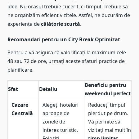
idee. Nu orașul trebuie cucerit, ci timpul. Trebuie să
ne organizăm eficient vizitele. Astfel, ne bucurăm de
experiența de
călătorie scurtă
.
Recomandari pentru un City Break Optimizat
Pentru a vă asigura că valorificați la maximum cele
48 sau 72 de ore, urmați aceste sfaturi practice de
planificare.
Beneficiu pentru
Sfat
Detaliu
weekendul perfect
Cazare
Alegeți hoteluri
Reduceți timpul
Centrală
aproape de
pierdut pe drum.
zonele de
Vă permite să
interes turistic.
vizitați mai mult în
Folosiți
timp limitat
.