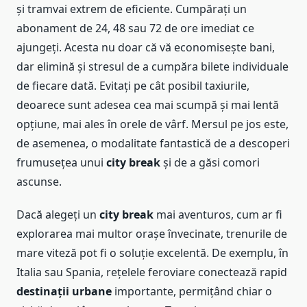
și tramvai extrem de eficiente. Cumpărați un
abonament de 24, 48 sau 72 de ore imediat ce
ajungeți. Acesta nu doar că vă economisește bani,
dar elimină și stresul de a cumpăra bilete individuale
de fiecare dată. Evitați pe cât posibil taxiurile,
deoarece sunt adesea cea mai scumpă și mai lentă
opțiune, mai ales în orele de vârf. Mersul pe jos este,
de asemenea, o modalitate fantastică de a descoperi
frumusețea unui
city break
și de a găsi comori
ascunse.
Dacă alegeți un
city break
mai aventuros, cum ar fi
explorarea mai multor orașe învecinate, trenurile de
mare viteză pot fi o soluție excelentă. De exemplu, în
Italia sau Spania, rețelele feroviare conectează rapid
destinații urbane
importante, permițând chiar o