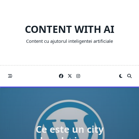
Skip
to
content
CONTENT WITH AI
Content cu ajutorul inteligentei artificiale
Ce este un city