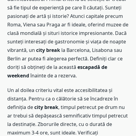
să fie tipul de experiență pe care îl căutați. Sunteți
pasionați de artă și istorie? Atunci capitale precum
Roma, Viena sau Praga ar fi ideale, oferind muzee de
clasă mondială și situri istorice impresionante. Dacă
sunteți interesați de gastronomie și viața de noapte
vibrantă, un
city break
la Barcelona, Lisabona sau
Berlin ar putea fi alegerea perfectă. Definiți clar ce
doriți să obțineți de la această
escapadă de
weekend
înainte de a rezerva.
Un al doilea criteriu vital este accesibilitatea și
distanța. Pentru ca o călătorie să se încadreze în
definiția de
city break
, timpul petrecut pe drum nu
ar trebui să depășească semnificativ timpul petrecut
la destinație. Zborurile directe, cu o durată de
maximum 3-4 ore, sunt ideale. Verificați