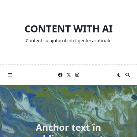
Skip
to
content
CONTENT WITH AI
Content cu ajutorul inteligentei artificiale
Anchor text în