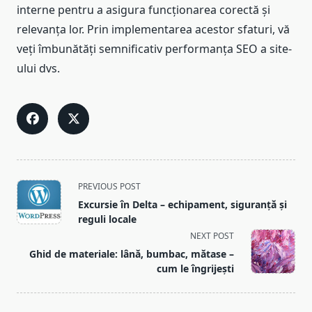
interne pentru a asigura funcționarea corectă și
relevanța lor. Prin implementarea acestor sfaturi, vă
veți îmbunătăți semnificativ performanța SEO a site-
ului dvs.
<span
PREVIOUS POST
class="nav-
Excursie în Delta – echipament, siguranță și
subtitle
reguli locale
screen-
NEXT POST
reader-
Ghid de materiale: lână, bumbac, mătase –
text">Page</span>
cum le îngrijești