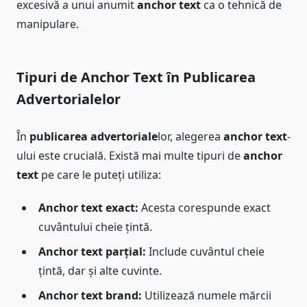
excesivă a unui anumit
anchor text
ca o tehnică de
manipulare.
Tipuri de Anchor Text în Publicarea
Advertorialelor
În
publicarea advertoriale
lor, alegerea
anchor text
-
ului este crucială. Există mai multe tipuri de
anchor
text
pe care le puteți utiliza:
Anchor text exact:
Acesta corespunde exact
cuvântului cheie țintă.
Anchor text parțial:
Include cuvântul cheie
țintă, dar și alte cuvinte.
Anchor text brand:
Utilizează numele mărcii