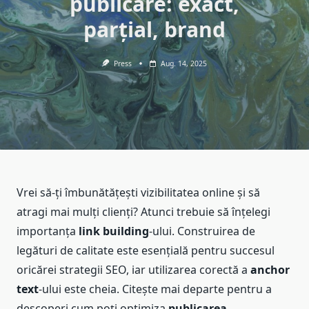
publicare: exact,
parțial, brand
Press
Aug. 14, 2025
Vrei să-ți îmbunătățești vizibilitatea online și să
atragi mai mulți clienți? Atunci trebuie să înțelegi
importanța
link building
-ului. Construirea de
legături de calitate este esențială pentru succesul
oricărei strategii SEO, iar utilizarea corectă a
anchor
text
-ului este cheia. Citește mai departe pentru a
descoperi cum poți optimiza
publicarea