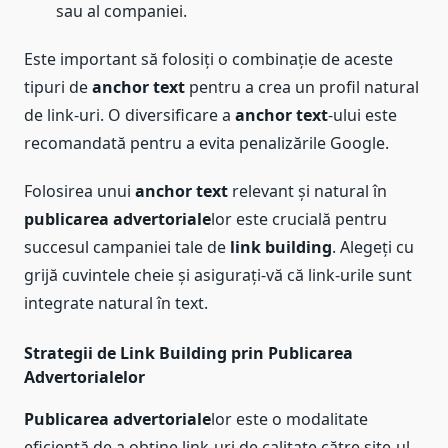
sau al companiei.
Este important să folosiți o combinație de aceste
tipuri de
anchor text
pentru a crea un profil natural
de link-uri. O diversificare a
anchor text
-ului este
recomandată pentru a evita penalizările Google.
Folosirea unui
anchor text
relevant și natural în
publicarea advertoriale
lor este crucială pentru
succesul campaniei tale de
link building
. Alegeți cu
grijă cuvintele cheie și asigurați-vă că link-urile sunt
integrate natural în text.
Strategii de Link Building prin Publicarea
Advertorialelor
Publicarea advertoriale
lor este o modalitate
eficientă de a obține link-uri de calitate către site-ul