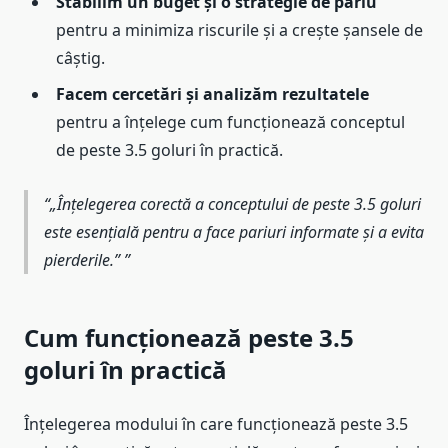
Stabilim un buget și o strategie de pariu
pentru a minimiza riscurile și a crește șansele de
câștig.
Facem cercetări și analizăm rezultatele
pentru a înțelege cum funcționează conceptul
de peste 3.5 goluri în practică.
„Înțelegerea corectă a conceptului de peste 3.5 goluri
este esențială pentru a face pariuri informate și a evita
pierderile.”
Cum funcționează peste 3.5
goluri în practică
Înțelegerea modului în care funcționează peste 3.5