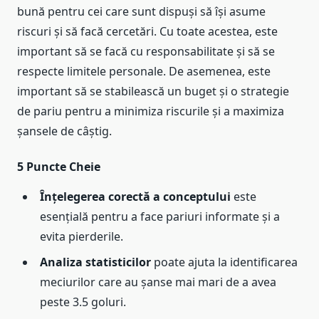
bună pentru cei care sunt dispuși să își asume
riscuri și să facă cercetări. Cu toate acestea, este
important să se facă cu responsabilitate și să se
respecte limitele personale. De asemenea, este
important să se stabilească un buget și o strategie
de pariu pentru a minimiza riscurile și a maximiza
șansele de câștig.
5 Puncte Cheie
Înțelegerea corectă a conceptului
este
esențială pentru a face pariuri informate și a
evita pierderile.
Analiza statisticilor
poate ajuta la identificarea
meciurilor care au șanse mai mari de a avea
peste 3.5 goluri.