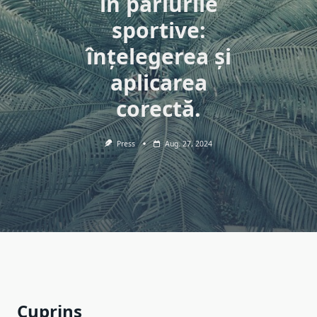
în pariurile
sportive:
înțelegerea și
aplicarea
corectă.
Press
Aug. 27, 2024
Cuprins