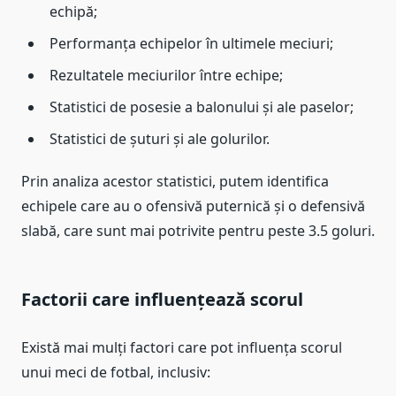
echipă;
Performanța echipelor în ultimele meciuri;
Rezultatele meciurilor între echipe;
Statistici de posesie a balonului și ale paselor;
Statistici de șuturi și ale golurilor.
Prin analiza acestor statistici, putem identifica
echipele care au o ofensivă puternică și o defensivă
slabă, care sunt mai potrivite pentru peste 3.5 goluri.
Factorii care influențează scorul
Există mai mulți factori care pot influența scorul
unui meci de fotbal, inclusiv: