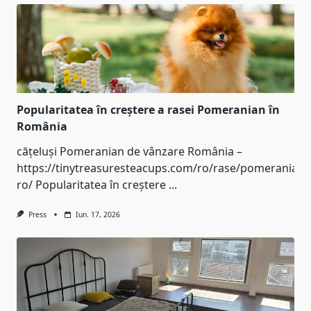
Popularitatea în creștere a rasei Pomeranian în
România
cățeluși Pomeranian de vânzare România –
https://tinytreasuresteacups.com/ro/rase/pomeranian-
ro/ Popularitatea în creștere
...
Press
Iun. 17, 2026