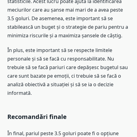
statisticile. Acest lucru poate ajuta la identificarea
meciurilor care au șanse mai mari de a avea peste
3.5 goluri. De asemenea, este important să se
stabilească un buget și o strategie de pariu pentru a
minimiza riscurile și a maximiza șansele de câștig.
În plus, este important să se respecte limitele
personale și să se facă cu responsabilitate. Nu
trebuie să se facă pariuri care depășesc bugetul sau
care sunt bazate pe emoții, ci trebuie să se facă o
analiză obiectivă a situației și să se ia o decizie
informată.
Recomandări finale
În final, pariul peste 3.5 goluri poate fi o opțiune