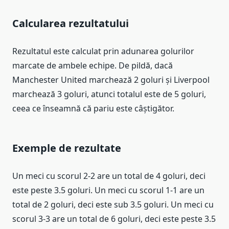
Calcularea rezultatului
Rezultatul este calculat prin adunarea golurilor
marcate de ambele echipe. De pildă, dacă
Manchester United marchează 2 goluri și Liverpool
marchează 3 goluri, atunci totalul este de 5 goluri,
ceea ce înseamnă că pariu este câștigător.
Exemple de rezultate
Un meci cu scorul 2-2 are un total de 4 goluri, deci
este peste 3.5 goluri. Un meci cu scorul 1-1 are un
total de 2 goluri, deci este sub 3.5 goluri. Un meci cu
scorul 3-3 are un total de 6 goluri, deci este peste 3.5