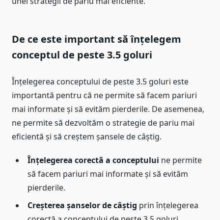
unei strategii de pariu mai eficiente.
De ce este important să înțelegem
conceptul de peste 3.5 goluri
Înțelegerea conceptului de peste 3.5 goluri este
importantă pentru că ne permite să facem pariuri
mai informate și să evităm pierderile. De asemenea,
ne permite să dezvoltăm o strategie de pariu mai
eficientă și să creștem șansele de câștig.
Înțelegerea corectă a conceptului
ne permite
să facem pariuri mai informate și să evităm
pierderile.
Creșterea șanselor de câștig
prin înțelegerea
corectă a conceptului de peste 3.5 goluri.