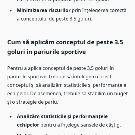
Minimizarea riscurilor
prin înțelegerea corectă
a conceptului de peste 3.5 goluri.
Cum să aplicăm conceptul de peste 3.5
goluri în pariurile sportive
Pentru a aplica conceptul de peste 3.5 goluri în
pariurile sportive, trebuie să înțelegem corect
conceptul și să analizăm statisticile și performanțele
echipelor. De asemenea, trebuie să stabilim un buget
și o strategie de pariu.
Analizăm statisticile și performanțele
echipelor
pentru a înțelege șansele de câștig.